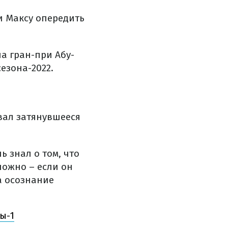
и Максу опередить
а гран-при Абу-
езона-2022.
вал затянувшееся
 знал о том, что
ложно – если он
на осознание
ы-1