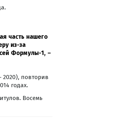
а.
ая часть нашего
еру из-за
всей Формулы-1,
–
 2020), повторив
014 годах.
итулов. Восемь