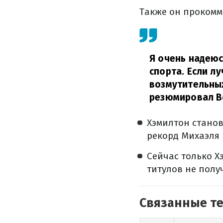
Также он прокомм
Я очень надеюс
спорта. Если л
возмутительных
резюмировал 
Хэмилтон станов
рекорд Михаэля 
Сейчас только Х
титулов не полу
Связанные т