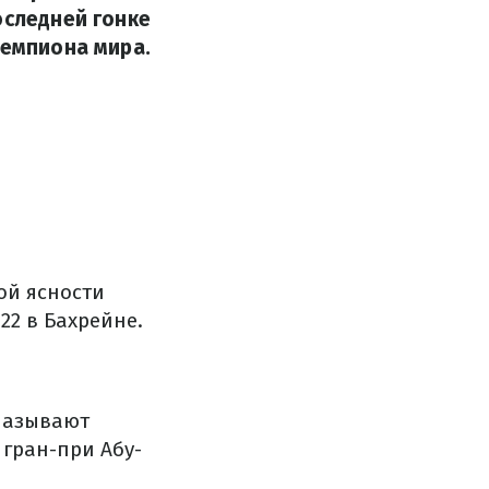
оследней гонке
чемпиона мира.
ой ясности
22 в Бахрейне.
называют
 гран-при Абу-