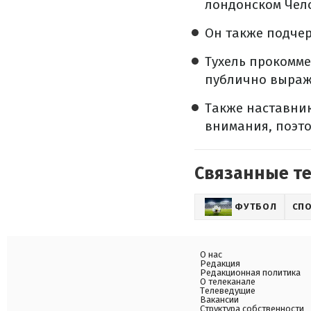
лондонском Чел
Он также подчер
Тухель прокомме
публично выраж
Также наставник
внимания, поэто
Связанные т
ФУТБОЛ
СП
О нас
Редакция
Редакционная политика
О телеканале
Телеведущие
Вакансии
Структура собственности