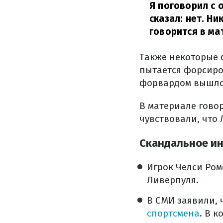
Я поговорил с 
сказал: нет. Ни
говорится в мат
Также некоторые 
пытается форсиро
форвардом вышло 
В материале говор
чувствовали, что
Скандальное и
Игрок Челси Ром
Ливерпуля.
В СМИ заявили, 
спортсмена
. В 