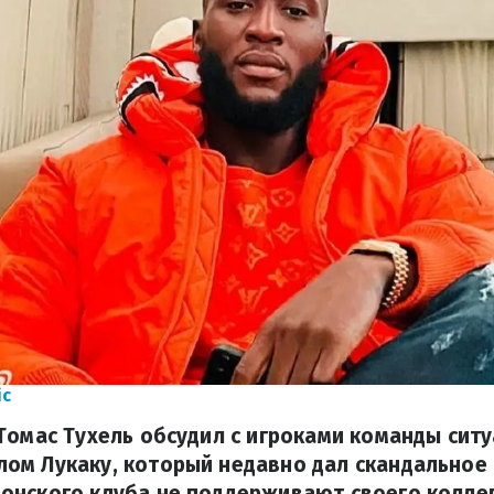
ic
Томас Тухель обсудил с игроками команды сит
ом Лукаку, который недавно дал скандальное
онского клуба не поддерживают своего коллег