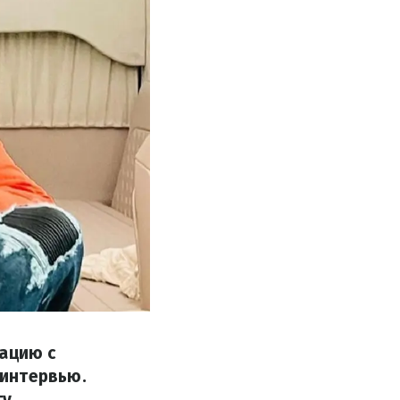
уацию с
 интервью.
у.