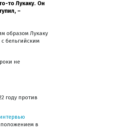
то-то Лукаку. Он
тупил,
–
им образом Лукаку
 с бельгийским
гроки не
22 году против
интервью
м положением в