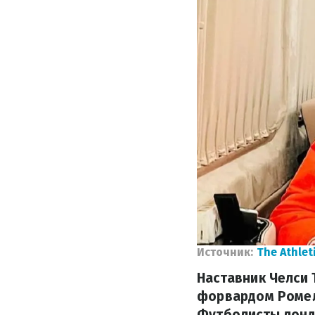
Источник:
The Athlet
Наставник Челси 
форвардом Ромел
Футболисты лонд