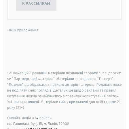
К РАССЫЛКАМ
Наши приложения:
android
apple
smart tv
samsung smart tv
Всі комерційні рекламні матеріали позначені словами "Спецпроєкт"
чи "Партнерський матеріал". Матеріали з позначкою "Експерт",
"Позиція" відображають позицію авторів та героїв. Редакція може
не поділяти їхніх поглядів. Детальніше щодо реклами та правил
цитування можна ознайомитись в правилах користування сайтом.
Усі права захищені.
Матеріали сайту призначені для осіб старше
21
року (21+)
Онлайн-медіа «24 Канал»
пл. Галицька, буд. 15, м. Львів, 79008