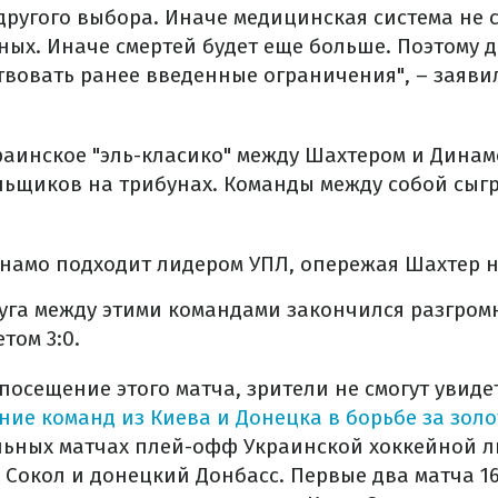
 другого выбора. Иначе медицинская система не 
ых. Иначе смертей будет еще больше. Поэтому д
твовать ранее введенные ограничения", – заяви
раинское "эль-класико" между Шахтером и Динамо
ьщиков на трибунах. Команды между собой сыгра
инамо подходит лидером УПЛ, опережая Шахтер н
уга между этими командами закончился разгром
том 3:0.
посещение этого матча, зрители не смогут увиде
ние команд из Киева и Донецка в борьбе за зол
льных матчах плей-офф Украинской хоккейной ли
Сокол и донецкий Донбасс. Первые два матча 16