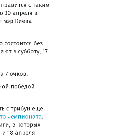
справится с таким
о 30 апреля в
л мэр Киева
 состоится без
ют в субботу, 17
а 7 очков.
ной победой
ть с трибун еще
ото чемпионата
.
ги, в которых
 и 18 апреля