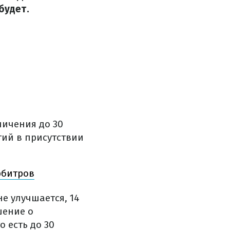
будет.
ичения до 30
тий в присутствии
рбитров
е улучшается, 14
шение о
 есть до 30