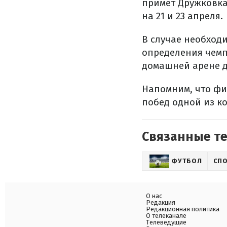
примет Дружковка
на 21 и 23 апреля.
В случае необход
определения чемп
домашней арене д
Напомним, что фи
побед одной из к
Связанные т
ФУТБОЛ
СП
О нас
Редакция
Редакционная политика
О телеканале
Телеведущие