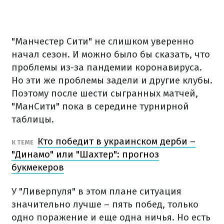
"Манчестер Сити" не слишком уверенно
начал сезон. И можно было бы сказать, что
проблемы из-за пандемии коронавируса.
Но эти же проблемы задели и другие клубы.
Поэтому после шести сыгранных матчей,
"МанСити" пока в середине турнирной
таблицы.
Кто победит в украинском дерби –
К ТЕМЕ
"Динамо" или "Шахтер": прогноз
букмекеров
У "Ливерпуля" в этом плане ситуация
значительно лучше – пять побед, только
одно поражение и еще одна ничья. Но есть