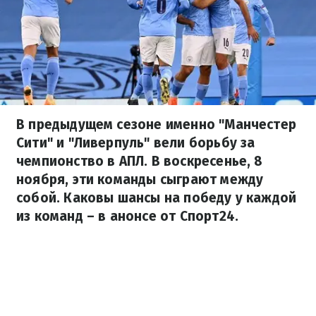
В предыдущем сезоне именно "Манчестер
Сити" и "Ливерпуль" вели борьбу за
чемпионство в АПЛ. В воскресенье, 8
ноября, эти команды сыграют между
собой. Каковы шансы на победу у каждой
из команд – в анонсе от Спорт24.