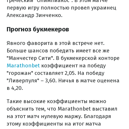
греческий "Олимпиакос". В этом матче
первую игру полностью провел украинец
Александр Зинченко.
Прогноз букмекеров
Явного фаворита в этой встрече нет.
Больше шансов победить имеет все же
"Манчестер Сити". В букмекерской конторе
Marathonbet
коэффициент на победу
"горожан" составляет 2,05. На победу
"Ливерпуля" – 3,60. Ничья в матче оценена
в 4,20.
Такие высокие коэффициенты можно
объяснить тем, что Marathonbet выставил
на этот матч нулевую маржу. Благодаря
этому коэффициенты на итог матча