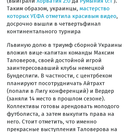
(выиграли
Хорватия 2:0
да
Румыния 0:1
).
Таким образом, украинцы,
мастерство
которых УЕФА отметила красивым видео
,
досрочно вышли в четвертьфинал
континентального турнира
Львиную долю в триумф сборной Украины
вложил вице-капитан команды Максим
Таловеров, своей достойной игрой
заинтересовавший клубы немецкой
Бундеслиги. В частности, с центрбеком
планируют посотрудничать Айтрахт
(попали в Лигу конференций) и Вердер
(заняли 14 место в прошлом сезоне).
Коллективы готовы арендовать молодого
футболиста, а затем выкупить права на
него. Стоит отметить, что именно
прекрасные выступления Таловерова на