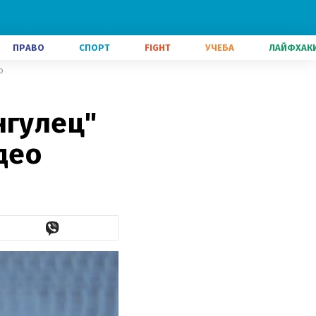
ПРАВО
СПОРТ
FIGHT
УЧЕБА
ЛАЙФХАК
о
нгулец"
део