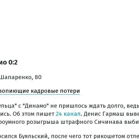
мо 0:2
 Шапаренко, 80
 вопиющие кадровые потери
ульца" с "Динамо" не пришлось ждать долго, ведь
ись. Об этом пишет
24 канал
. Денис Гармаш выв
троумного розыгрыша штрафного Сичинава выби
сился Буяльский, после чего тот рикошетом отле