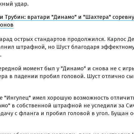
жный удар.
и Трубин: вратари "Динамо" и "Шахтера" соревн
ионов
арад острых стандартов продолжился. Карлос Д
лнил штрафной, но Шуст благодаря эффектном
.
ередной момент был у "Динамо" и снова не с игр
ра в падении пробил головой. Шуст отлично сы
же "Ингулец" имел хорошую возможность отличит
мо" в собственной штрафной не уследили за С
дачу с фланга и пробил головой в угол. Бущан 