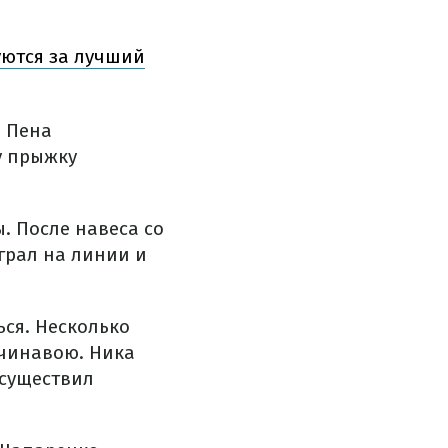
уются за лучший
е Пена
у прыжку
ы. После навеса со
грал на линии и
ься. Несколько
ичинавою. Ника
осуществил