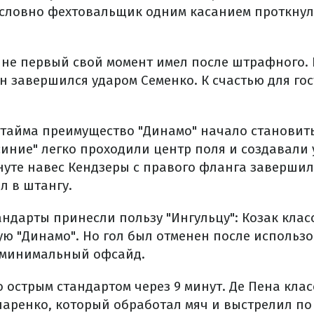
 словно фехтовальщик одним касанием проткнул
и не первый свой момент имел после штрафного. 
 завершился ударом Семенко. К счастью для гос
 тайма преимущество "Динамо" начало становит
синие" легко проходили центр поля и создавали 
инуте навес Кендзеры с правого фланга завершил
л в штангу.
андарты принесли пользу "Ингульцу": Козак клас
ю "Динамо". Но гол был отменен после использ
л минимальный офсайд.
 острым стандартом через 9 минут. Де Пена клас
ренко, который обработал мяч и выстрелил по 