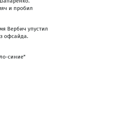
 Шапаренко.
мяч и пробил
мя Вербич упустил
из офсайда.
ло-синие"