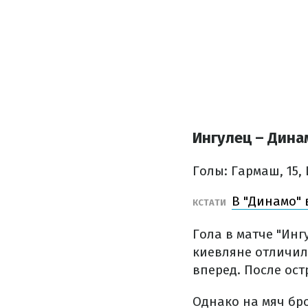
Ингулец – Дина
Голы: Гармаш, 15,
В "Динамо"
КСТАТИ
Гола в матче "Инг
киевляне отличил
вперед. После ос
Однако на мяч бро