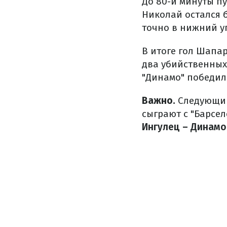
До 80-й минуты п
Николай остался 
точно в нижний у
В итоге гол Шапа
два убийственных 
"Динамо" победил
Важно.
Следующий
сыграют с "Барсел
Ингулец – Динам