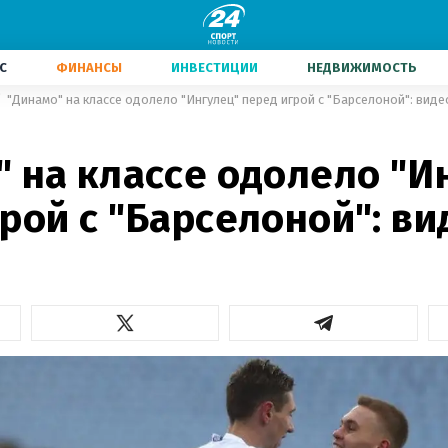
С
ФИНАНСЫ
ИНВЕСТИЦИИ
НЕДВИЖИМОСТЬ
"Динамо" на классе одолело "Ингулец" перед игрой с "Барселоной": виде
 на классе одолело "И
рой с "Барселоной": ви