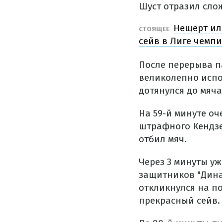
Шуст отразил сло
Нещерт ил
СТОЯЩЕЕ
сейв в Лиге чемп
После перерыва п
великолепно испо
дотянулся до мяча
На 59-й минуте оч
штрафного Кендзе
отбил мяч.
Через 3 минуты у
защитников "Дина
откликнулся на по
прекрасный сейв.