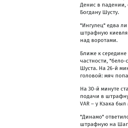
Денис в падении,
Богдану Шусту.
"Ингулец" едва л
штрафную киевлян
над воротами.
Ближе к середине
частности, "бело-
Шуста. На 26-й м
головой: мяч попа
На 30-й минуте ст
подачи в штрафну
VAR – у Кзака бы
"Динамо" ответило
штрафную на Шапа