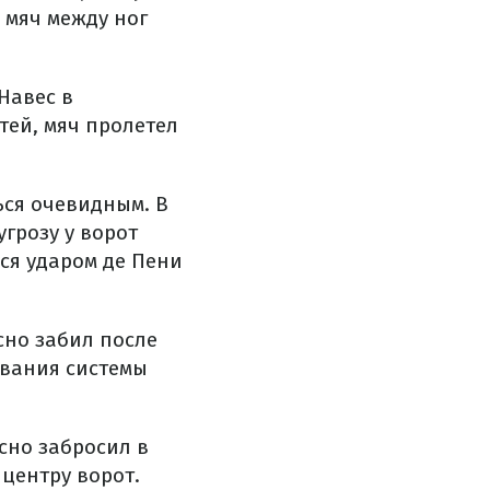
 мяч между ног
Навес в
тей, мяч пролетел
ься очевидным. В
угрозу у ворот
ся ударом де Пени
сно забил после
ования системы
сно забросил в
центру ворот.