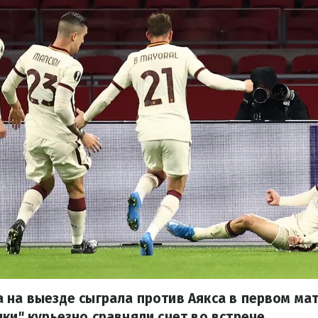
 на выезде сыграла против Аякса в первом ма
лки" курьезно сравняли счет во встрече.