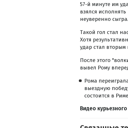
57-й минуте им у
взялся исполнять 
неуверенно сыгра
Такой гол стал н
Хотя результативн
удар стал вторым 
После этого "волк
вывел Рому впере
Рома переиграла
выездную победу
состоится в Риме
Видео курьезного