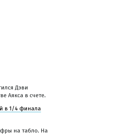
тился Дэви
е Аякса в счете.
й в 1/4 финала
фры на табло. На