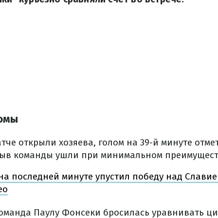
Ромы
тче открыли хозяева, голом на 39-й минуте отме
рыв команды ушли при минимальном преимуществ
на последней минуте упустил победу над Славие
ео
оманда Паулу Фонсеки бросилась уравнивать ци