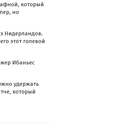
рафной, который
пер, но
из Нидерландов.
его этот голевой
ожер Ибаньес
ужно удержать
тче, который