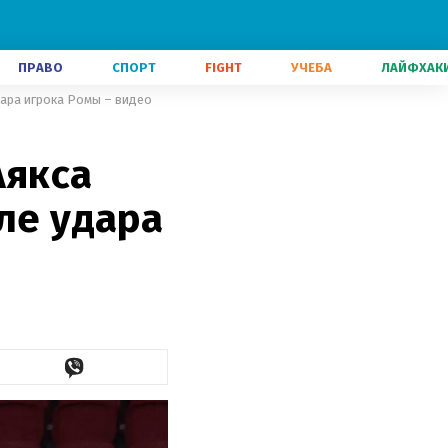
ПРАВО
СПОРТ
FIGHT
УЧЕБА
ЛАЙФХАК
дара игрока Ромы – видео
Аякса
ле удара