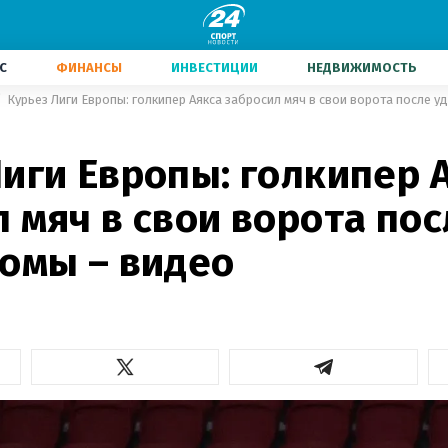
С
ФИНАНСЫ
ИНВЕСТИЦИИ
НЕДВИЖИМОСТЬ
Курьез Лиги Европы: голкипер Аякса забросил мяч в свои ворота после у
иги Европы: голкипер 
 мяч в свои ворота пос
Ромы – видео