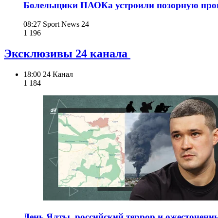
Болельщики ПАОКа устроили позорную пров
08:27
Sport News 24
1 196
Эксклюзивы 24 канала
18:00
24 Канал
1 184
День Ялты, российский террор и ожесточенны