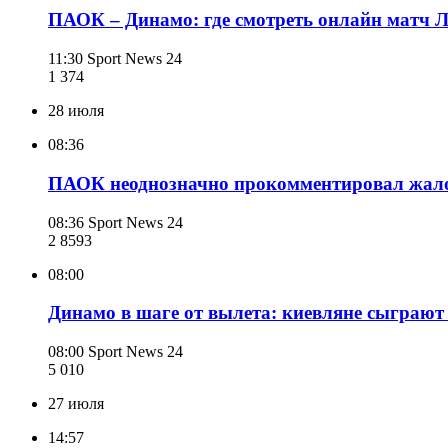
ПАОК – Динамо: где смотреть онлайн матч 
11:30
Sport News 24
1 374
28 июля
08:36
ПАОК неоднозначно прокомментировал жало
08:36
Sport News 24
2 859
3
08:00
Динамо в шаге от вылета: киевляне сыгра
08:00
Sport News 24
5 010
27 июля
14:57