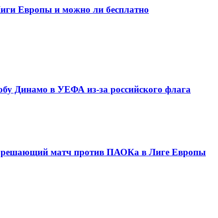
Лиги Европы и можно ли бесплатно
бу Динамо в УЕФА из-за российского флага
ют решающий матч против ПАОКа в Лиге Европы