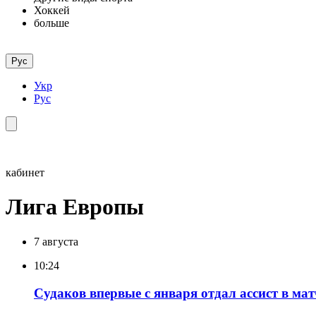
Хоккей
больше
Рус
Укр
Рус
кабинет
Лига Европы
7 августа
10:24
Судаков впервые с января отдал ассист в ма