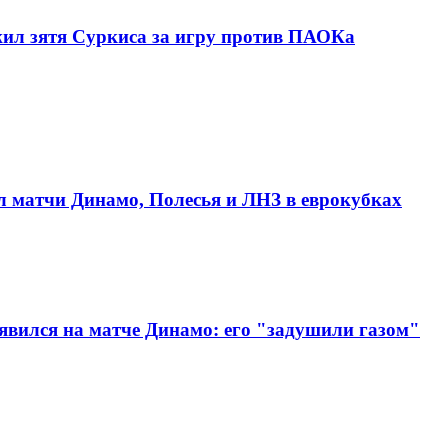
жил зятя Суркиса за игру против ПАОКа
л матчи Динамо, Полесья и ЛНЗ в еврокубках
явился на матче Динамо: его "задушили газом"