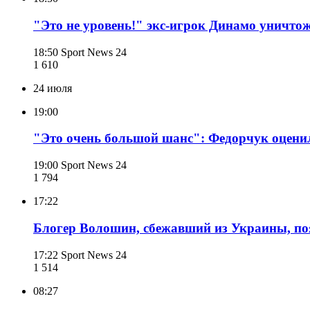
"Это не уровень!" экс-игрок Динамо уничто
18:50
Sport News 24
1 610
24 июля
19:00
"Это очень большой шанс": Федорчук оцени
19:00
Sport News 24
1 794
17:22
Блогер Волошин, сбежавший из Украины, по
17:22
Sport News 24
1 514
08:27