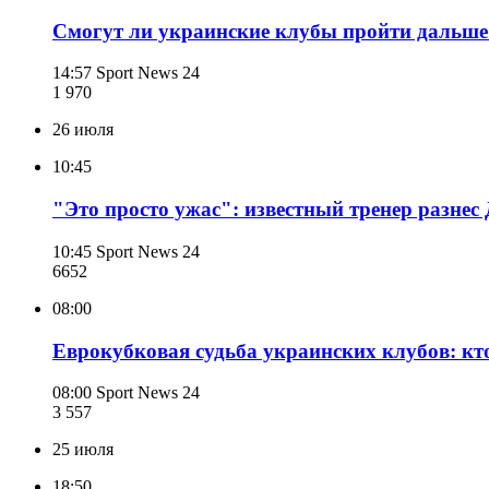
Смогут ли украинские клубы пройти дальше 
14:57
Sport News 24
1 970
26 июля
10:45
"Это просто ужас": известный тренер разне
10:45
Sport News 24
665
2
08:00
Еврокубковая судьба украинских клубов: кт
08:00
Sport News 24
3 557
25 июля
18:50