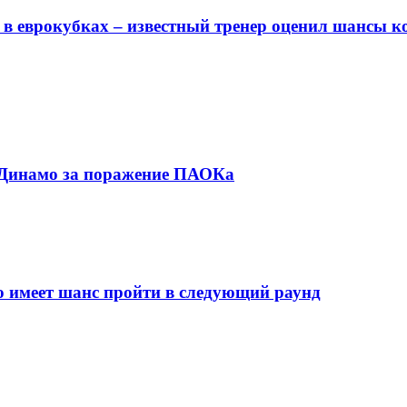
в еврокубках – известный тренер оценил шансы к
с Динамо за поражение ПАОКа
о имеет шанс пройти в следующий раунд