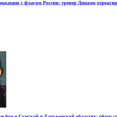
окацию с флагом России: тренер Динамо отреаги
е бои в Сумской и Харьковской областях: обзор с