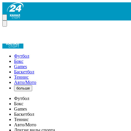
Футбол
Бокс
Games
Баскетбол
Теннис
Авто/Мото
больше
Футбол
Бокс
Games
Баскетбол
Теннис
Авто/Мото
Другие виды спорта