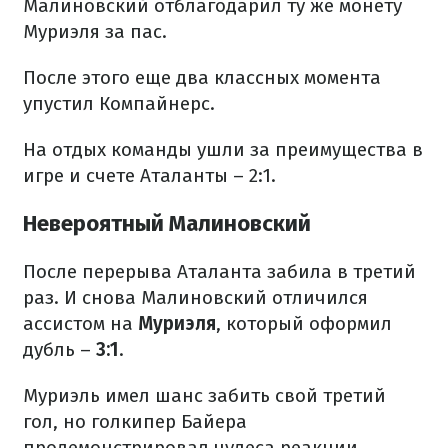
Малиновский отблагодарил ту же монету
Муриэля за пас.
После этого еще два классных момента
упустил Компайнерс.
На отдых команды ушли за преимущества в
игре и счете Аталанты – 2:1.
Невероятный Малиновский
После перерыва Аталанта забила в третий
раз. И снова Малиновский отличился
ассистом на
Муриэля
, который оформил
дубль –
3:1
.
Муриэль имел шанс забить свой третий
гол, но голкипер Байера
продемонстрировал чудеса реакции,