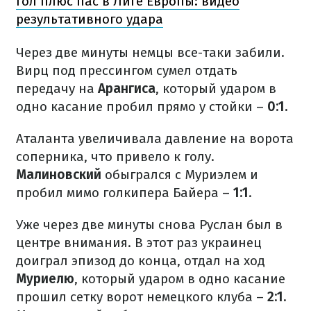
гол плюс пас в Лиге Европы: видео
результативного удара
Через две минуты немцы все-таки забили.
Вирц под прессингом сумел отдать
передачу на
Арангиса
, который ударом в
одно касание пробил прямо у стойки –
0:1.
Аталанта увеличивала давление на ворота
соперника, что привело к голу.
Малиновский
обыгрался с Муриэлем и
пробил мимо голкипера Байера –
1:1
.
Уже через две минуты снова Руслан был в
центре внимания. В этот раз украинец
доиграл эпизод до конца, отдал на ход
Муриелю
, который ударом в одно касание
прошил сетку ворот немецкого клуба –
2:1.