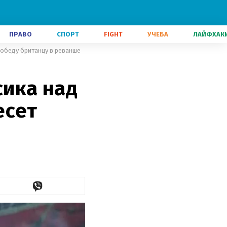
ПРАВО
СПОРТ
FIGHT
УЧЕБА
ЛАЙФХАК
победу британцу в реванше
ика над
есет