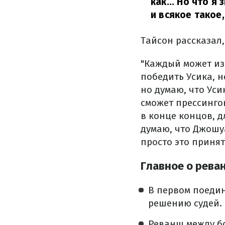
как... Но что 
и всякое такое,
Тайсон рассказал,
"Каждый может из
победить Усика, н
но думаю, что Уси
сможет прессингов
в конце концов, д
думаю, что Джошуа
просто это принят
Главное о рева
В первом поеди
решению судей.
Реванш между бо