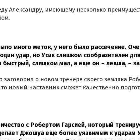
еду Александру, имеющему несколько преимущес
ком.
было много меток, у него было рассечение. Оч
один удар, но Усик слишком сообразителен для
 быстрый, слишком мал, а еще он – левша,
– з
 заговорил о новом тренере своего земляка Роб
 что новый наставник сможет качественно подго
ичество с Робертом Гарсией, который трениру
делает Джошуа еще более уязвимым к ударам У