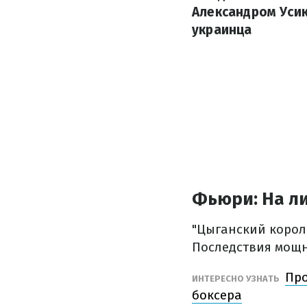
Александром Усик
украинца
Фьюри: На л
"Цыганский корол
Последствия мощн
Про
ИНТЕРЕСНО УЗНАТЬ
боксера