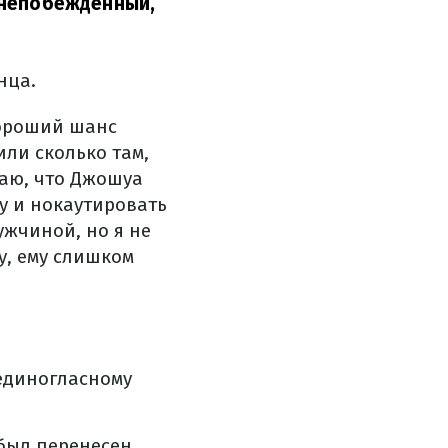
, непобежденный,
нца.
хороший шанс
или сколько там,
маю, что Джошуа
ку и нокаутировать
ужчиной, но я не
у, ему слишком
единогласному
был перенесен.