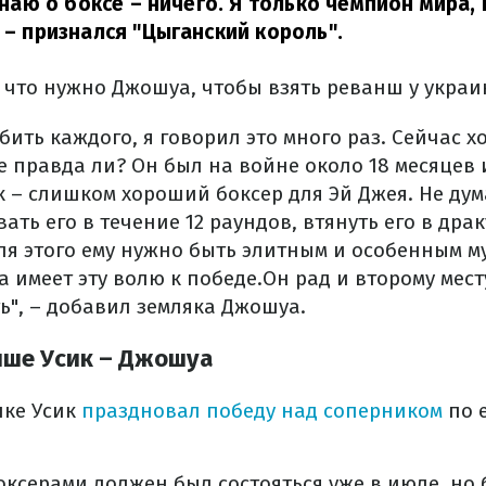
я знаю о боксе – ничего. Я только чемпион мира
– признался "Цыганский король".
 что нужно Джошуа, чтобы взять реванш у украи
бить каждого, я говорил это много раз. Сейчас 
е правда ли? Он был на войне около 18 месяцев 
к – слишком хороший боксер для Эй Джея. Не ду
ать его в течение 12 раундов, втянуть его в дра
ля этого ему нужно быть элитным и особенным м
 имеет эту волю к победе.Он рад и второму мест
ь", – добавил земляка Джошуа.
нше Усик – Джошуа
нке Усик
праздновал победу над соперником
по 
ксерами должен был состояться уже в июле, но 