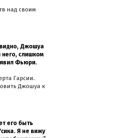
тв над своим
евидно, Джошуа
 него, слишком
аявил Фьюри.
ерта Гарсии.
товить Джошуа к
ет его быть
сика. Я не вижу