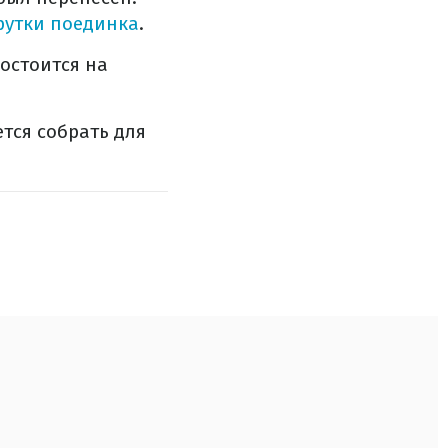
рутки поединка
.
остоится на
тся собрать для