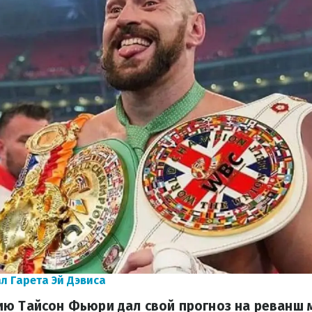
л Гарета Эй Дэвиса
ию Тайсон Фьюри дал свой прогноз на реванш