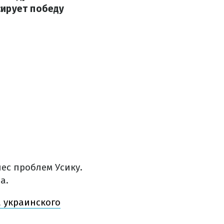
сирует победу
ес проблем Усику.
а.
а украинского