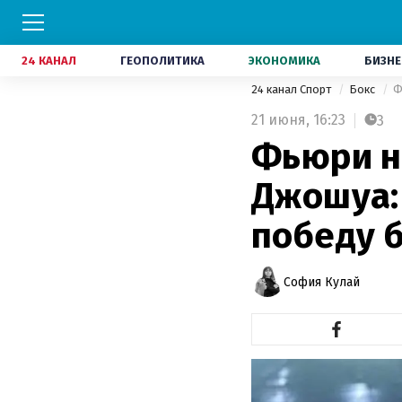
24 КАНАЛ
ГЕОПОЛИТИКА
ЭКОНОМИКА
БИЗНЕ
24 канал Спорт
Бокс
Ф
21 июня,
16:23
3
Фьюри н
Джошуа:
победу 
София Кулай