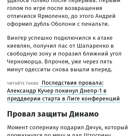
удалось только после перерыва. Первым
голом по игре после возвращения
отличился Ярмоленко, до этого Андрей
оформил дубль Оболони с пенальти.
Вингер успешно подключился к атаке
киевлян, получил пас от Шапаренко в
свободную зону и поразил ближний угол
Черноморца. Впрочем, уже через пять
минут одесситы снова вышли вперед.
Последствия провала:
ЧИТАЙТЕ ТАКЖЕ
Александр Кучер покинул Днепр-1 в
преддверии старта в Лиге конференций
Провал защиты Динамо
Момент сопернику подарил Дячук, который
промахнулся по мячу и дал Штогрину