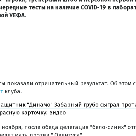
чередные тесты на наличие COVID-19 в лабора
ой УЕФА.
сты показали отрицательный результат. Об этом 
т
клуба.
защитник "Динамо" Забарный грубо сыграл прот
расную карточку: видео
 ноября, после обеда делегация "бело-синих" от
ведет матч против "Ювентуса".