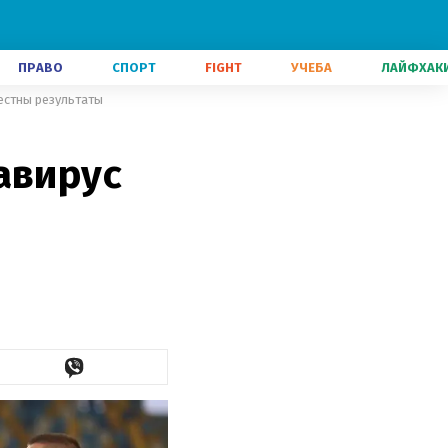
ПРАВО
СПОРТ
FIGHT
УЧЕБА
ЛАЙФХАК
естны результаты
авирус