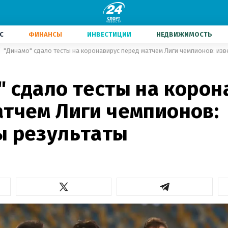
С
ФИНАНСЫ
ИНВЕСТИЦИИ
НЕДВИЖИМОСТЬ
"Динамо" сдало тесты на коронавирус перед матчем Лиги чемпионов: изв
" сдало тесты на корон
атчем Лиги чемпионов:
ы результаты