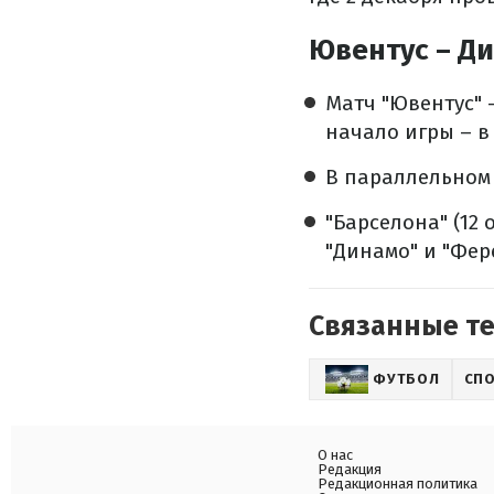
Ювентус – Ди
Матч "Ювентус" –
начало игры – в
В параллельном 
"Барселона" (12
"Динамо" и "Фер
Связанные т
ФУТБОЛ
СП
О нас
Редакция
Редакционная политика