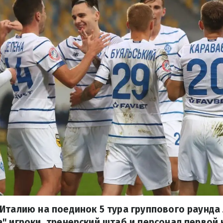
Италию на поединок 5 тура группового раунда
" игроки, тренерский штаб и персонал первой