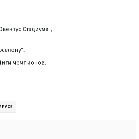
Ювентус Стэдиуме",
селону".
 Лиги чемпионов.
ИРУСЕ