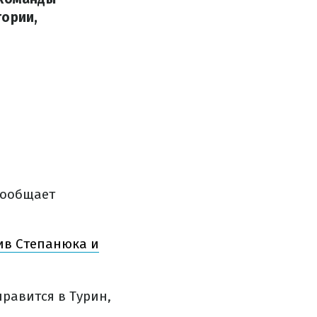
тории,
сообщает
ив Степанюка и
правится в Турин,