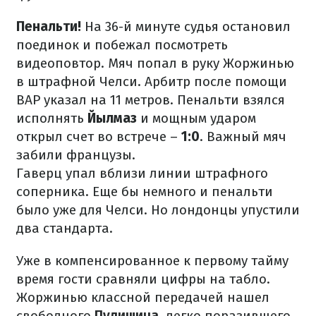
Пенальти!
На 36-й минуте судья остановил
поединок и побежал посмотреть
видеоповтор. Мяч попал в руку Жоржинью
в штрафной Челси. Арбитр после помощи
ВАР указал на 11 метров. Пенальти взялся
исполнять
Йылмаз
и мощным ударом
открыл счет во встрече –
1:0
. Важный мяч
забили французы.
Гаверц упал вблизи линии штрафного
соперника. Еще бы немного и пенальти
было уже для Челси. Но лондонцы упустили
два стандарта.
Уже в компенсированное к первому тайму
время гости сравняли цифры на табло.
Жоржинью классной передачей нашел
свободного
Пулишича
, легко поразившего