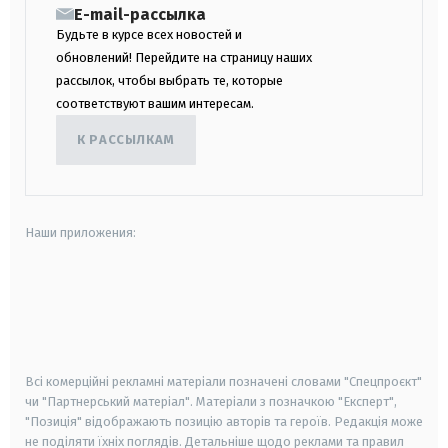
E-mail-рассылка
Будьте в курсе всех новостей и
обновлений! Перейдите на страницу наших
рассылок, чтобы выбрать те, которые
соответствуют вашим интересам.
К РАССЫЛКАМ
Наши приложения:
android
apple
smart tv
samsung smart tv
Всі комерційні рекламні матеріали позначені словами "Спецпроєкт"
чи "Партнерський матеріал". Матеріали з позначкою "Експерт",
"Позиція" відображають позицію авторів та героїв. Редакція може
не поділяти їхніх поглядів. Детальніше щодо реклами та правил