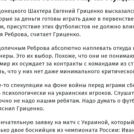
онецкого Шахтера Евгений Гриценко высказалс
орые за деньги готовы играть даже в первенстве
м, присутствие этих футболистов не должно вли
я Реброва, считает Гриценко.
одопечным Реброва абсолютно наплевать откуда
еры. Это их выбор. Похоже, что они не понимаю
ир их осуждает за контракты с командами из с
ль, что у них нет даже минимального критическ
е-то спекуляции на фоне войны перед играми сб
 психологически на украинских игроков. Слушат
очно не надо нашим ребятам. Надо думать о футб
яснил Гриценко.
ончательную заявку на матч с Украиной, который
лько двое боснийцев из чемпионата России: Ив