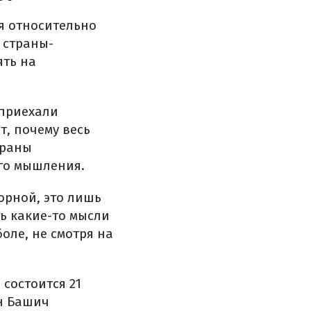
я относительно
 страны-
ять на
 приехали
т, почему весь
траны
ого мышления.
орной, это лишь
ь какие-то мысли
оле, не смотря на
 состоится 21
ан Башич