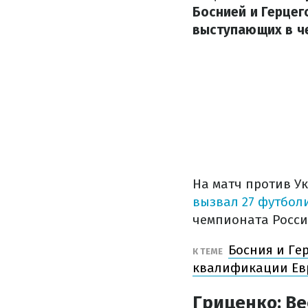
Боснией и Герцег
выступающих в ч
На матч против У
вызвал 27 футбол
чемпионата Росси
Босния и Ге
К ТЕМЕ
квалификации Ев
Гриценко: В