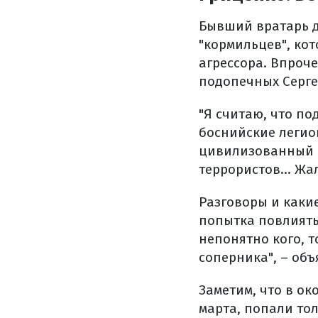
Бывший вратарь д
"кормильцев", кот
агрессора. Впроче
подопечных Серге
"Я считаю, что п
боснийские легион
цивилизованный м
террористов... Жа
Разговоры и каки
попытка повлиять
непонятно кого, т
соперника", – объ
Заметим, что в ок
марта, попали то