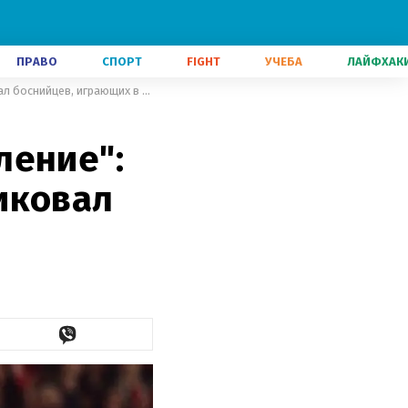
ПРАВО
СПОРТ
FIGHT
УЧЕБА
ЛАЙФХАК
"Отсутствует критическое мышление": экс-голкипер Шахтера раскритиковал боснийцев, играющих в России
ление":
иковал