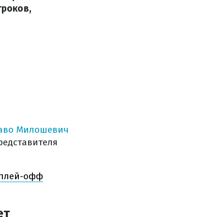
гроков,
аво Милошевич
представителя
 плей-офф
ет