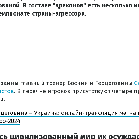
овиной. В составе "драконов" есть несколько и
емпионате страны-агрессора.
краины главный тренер Боснии и Герцеговины
С
истов
. В перечне игроков присутствуют четыре 
и.
рцеговина – Украина: онлайн-трансляция матча
ро-2024
есь цивилизованный мир их осужда