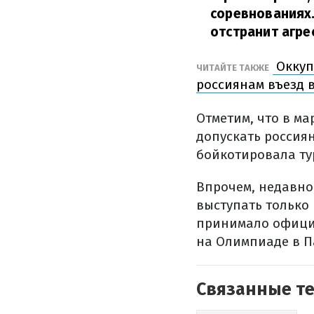
соревнованиях
отстранит агре
Оккуп
ЧИТАЙТЕ ТАКЖЕ
россиянам въезд
Отметим, что в м
допускать россиян
бойкотировала ту
Впрочем, недавно
выступать только
принимало официа
на Олимпиаде в П
Связанные т