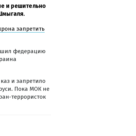
ие и решительно
Шмыгаля.
крона запретить
решил федерацию
краина
каз и запретило
руси. Пока МОК не
ран-террористок