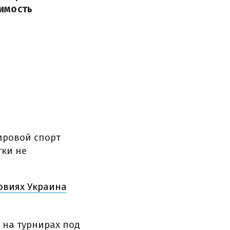
имость
ировой спорт
тки не
ловиях Украина
 на турнирах под