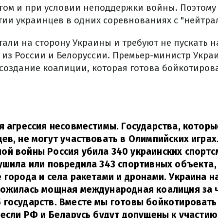
ом и при условии неподдержки войны. Поэтому
стии украинцев в одних соревнованиях с "нейтра
тали на сторону Украины и требуют не пускать 
 из России и Белоруссии. Премьер-министр Укра
создание коалиции, которая готова бойкотиров
я агрессия несовместимы. Государства, которы
ев, не могут участвовать в Олимпийских играх
й войны Россия убила 340 украинских спортс
ушила или повредила 343 спортивных объекта
 города и села ракетами и дронами. Украина н
ложилась мощная международная коалиция за ч
 государств. Вместе мы готовы бойкотироват
 если РФ и Беларусь будут допущены к участию