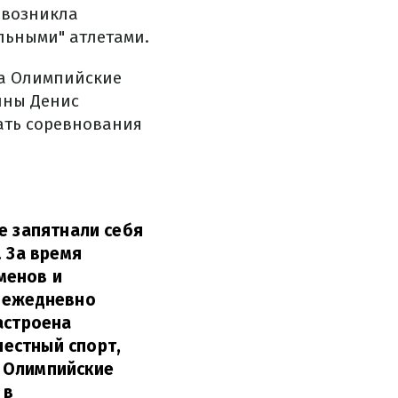
 возникла
льными" атлетами.
на Олимпийские
ины Денис
ать соревнования
е запятнали себя
. За время
менов и
, ежедневно
астроена
естный спорт,
ь Олимпийские
 в