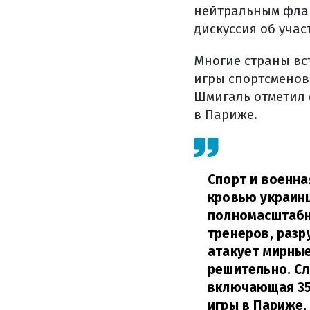
нейтральным флаг
дискуссия об уча
Многие страны вс
игры спортсменов
Шмигаль отметил 
в Париже.
Спорт и военна
кровью украинц
полномасштабно
тренеров, разр
атакует мирные
решительно. С
включающая 35
игры в Париже,