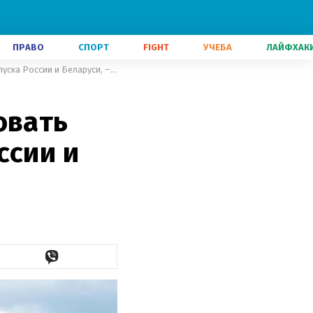
ПРАВО
СПОРТ
FIGHT
УЧЕБА
ЛАЙФХАК
35 государств готовы бойкотировать Олимпиаду в случае допуска России и Беларуси, – Денис Шмигаль
овать
ссии и