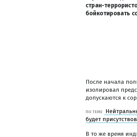
стран-террорист
бойкотировать со
После начала пол
изолировал предс
допускаются к со
Нейтрально
ПО ТЕМЕ
будет присутство
В то же время ин