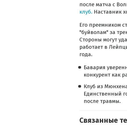
после матча с Во
клуб.
Наставник х
Его преемником с
"буйволам" за тре
Стороны могут уда
работает в Лейпци
года.
Бавария уверенн
конкурент как р
Клуб из Мюнхена
Единственный го
после травмы.
Связанные т