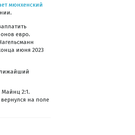
ает мюнхенский
нии.
заплатить
ионов евро.
 Нагельсманн
 конца июня 2023
 Ближайший
Майнц 2:1.
 вернулся на поле