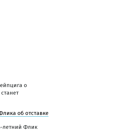
Лейпцига о
 станет
лика об отставке
6-летний Флик