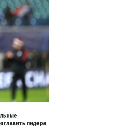
альные
озглавить лидера