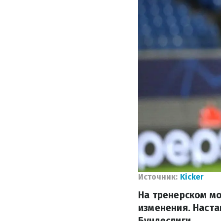
Источник:
Kicker
На тренерском м
изменения. Наста
Бундеслиги.