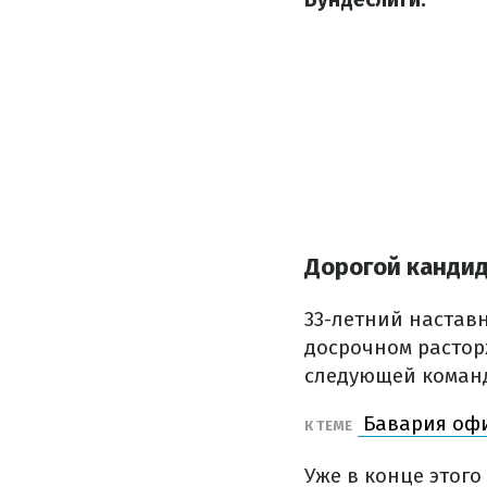
Дорогой кандид
33-летний настав
досрочном расторж
следующей коман
Бавария офи
К ТЕМЕ
Уже в конце этог