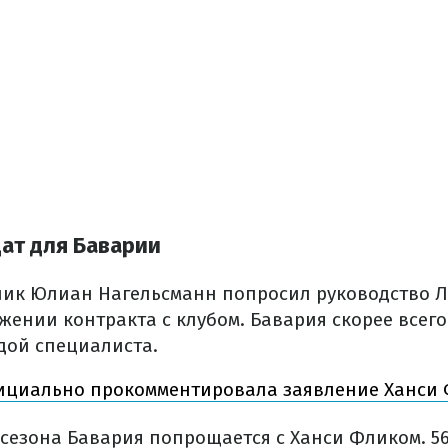
ат для Баварии
ник Юлиан Нагельсманн попросил руководство 
ении контракта с клубом. Бавария скорее всего
дой специалиста.
циально прокомментировала заявление Ханси Ф
о сезона Бавария попрощается с Ханси Фликом. 5