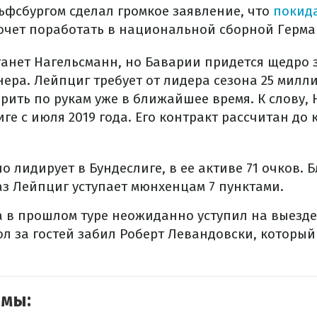
льфсбургом сделал громкое заявление, что
покид
очет поработать в национальной сборной Герма
танет Нагельсманн, но Баварии придется щедро 
нера. Лейпциг требует от лидера сезона 25 милл
рить по рукам уже в ближайшее время. К слову,
ге с июля 2019 года. Его контракт рассчитан до
о лидирует в Бундеслиге, в ее активе 71 очков.
аз Лейпциг уступает мюнхенцам 7 пунктами.
 в прошлом туре неожиданно уступил на выезде 
л за гостей забил Роберт Левандовски, который
емы: