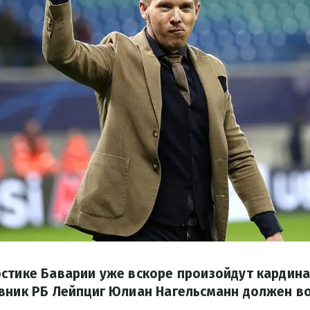
остике Баварии уже вскоре произойдут кардин
вник РБ Лейпциг Юлиан Нагельсманн должен в