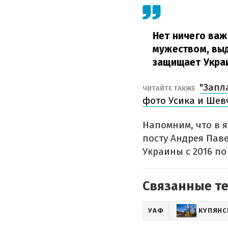
Нет ничего важ
мужеством, вы
защищает Укра
"Запл
ЧИТАЙТЕ ТАКЖЕ
фото Усика и Шев
Напомним, что в 
посту Андрея Пав
Украины с 2016 по
Связанные т
УАФ
КУПЯНС