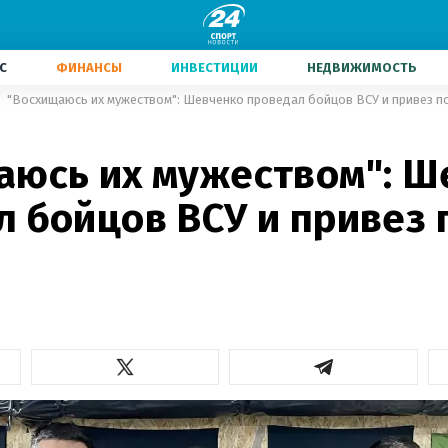
С
ФИНАНСЫ
ИНВЕСТИЦИИ
НЕДВИЖИМОСТЬ
"Восхищаюсь их мужеством": Шевченко проведал бойцов ВСУ и привез п
аюсь их мужеством": Ш
л бойцов ВСУ и привез