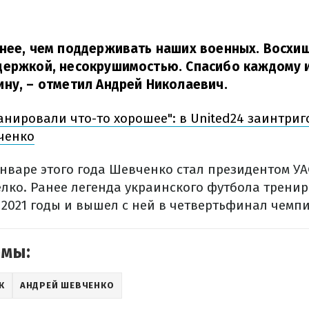
нее, чем поддерживать наших военных. Восхи
держкой, несокрушимостью. Спасибо каждому и
ину,
– отметил Андрей Николаевич.
анировали что-то хорошее": в United24 заинтри
ченко
январе этого года Шевченко стал президентом УА
елко. Ранее легенда украинского футбола трени
 2021 годы и вышел с ней в четвертьфинал чемп
емы:
К
АНДРЕЙ ШЕВЧЕНКО