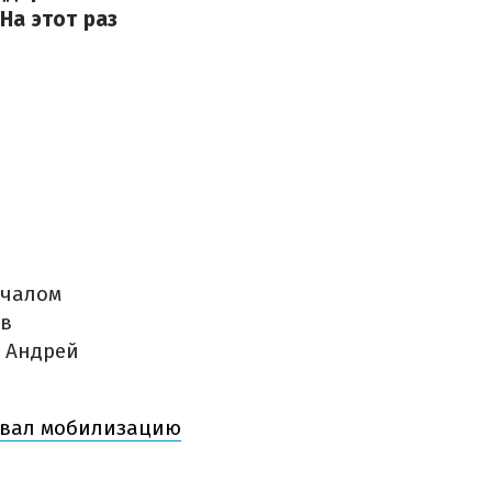
На этот раз
ачалом
 в
а Андрей
овал мобилизацию