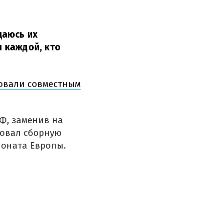
щаюсь их
 каждой, кто
говали совместным
Ф, заменив на
ровал сборную
ионата Европы.