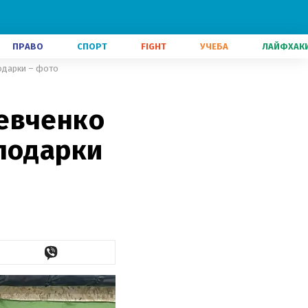
ПРАВО
СПОРТ
FIGHT
УЧЕБА
ЛАЙФХАК
одарки – фото
евченко
 подарки