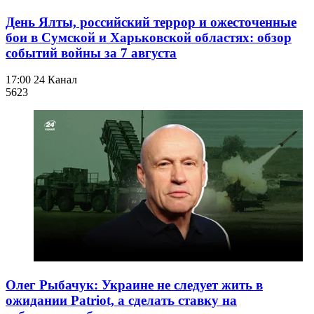
День Ялты, российский террор и ожесточенные
бои в Сумской и Харьковской областях: обзор
событий войны за 7 августа
17:00
24 Канал
562
3
Олег Рыбачук: Украине не следует жить в
ожидании Patriot, а сделать ставку на