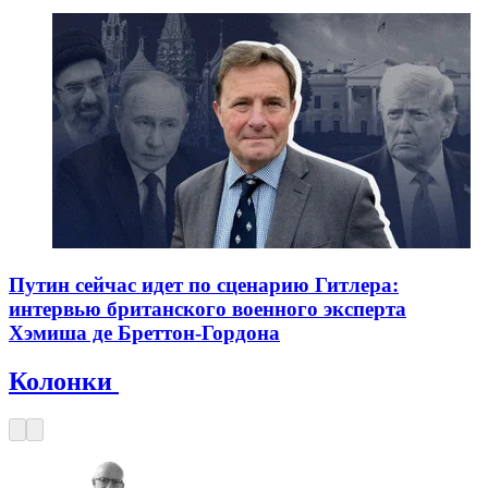
Путин сейчас идет по сценарию Гитлера:
интервью британского военного эксперта
Хэмиша де Бреттон-Гордона
Колонки