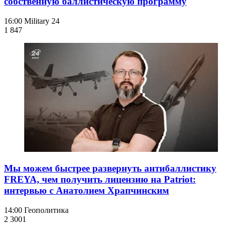
собственную баллистическую программу
16:00
Military 24
1 847
Мы можем быстрее развернуть антибаллистику
FREYA, чем получить лицензию на Patriot:
интервью с Анатолием Храпчинским
14:00
Геополитика
2 300
1