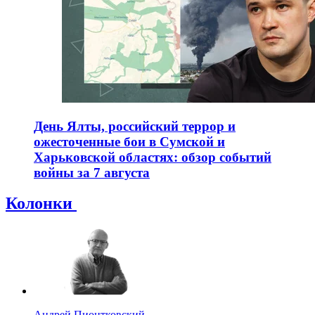
День Ялты, российский террор и
ожесточенные бои в Сумской и
Харьковской областях: обзор событий
войны за 7 августа
Колонки
Андрей Пионтковский