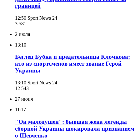
границей
12:50
Sport News 24
3 581
2 июля
13:10
Беглец Бубка и предательница Клочкова:
кто из спортсменов имеет звание Герой
Украины
13:10
Sport News 24
12 543
27 июня
11:17
"Он малодушен": бывшая жена легенды
сборной Украины шокировала признанием
о Шевченко