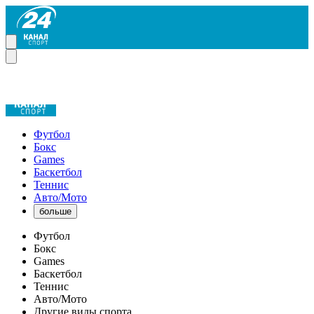
Футбол
Бокс
Games
Баскетбол
Теннис
Авто/Мото
больше
Футбол
Бокс
Games
Баскетбол
Теннис
Авто/Мото
Другие виды спорта