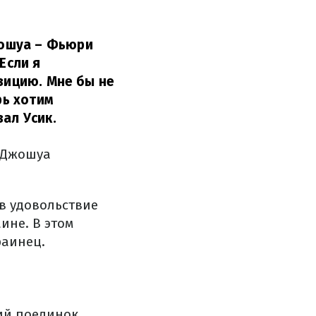
жошуа – Фьюри
Если я
озицию. Мне бы не
рь хотим
зал Усик.
и Джошуа
 в удовольствие
ине. В этом
раинец.
щий поединок