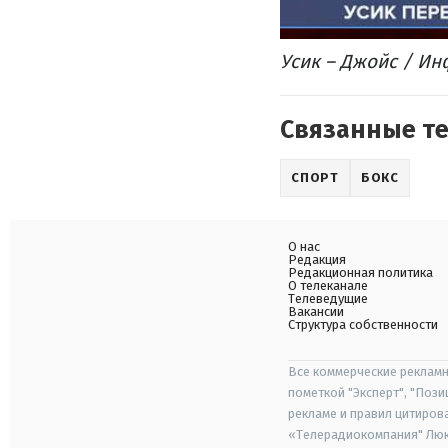
Усик – Джойс / И
Связанные т
СПОРТ
БОКС
О нас
Редакция
Редакционная политика
О телеканале
Телеведущие
Вакансии
Структура собственности
Все коммерческие рекламн
пометкой "Эксперт", "Поз
рекламе и правил цитиров
«Телерадиокомпания" Люкс