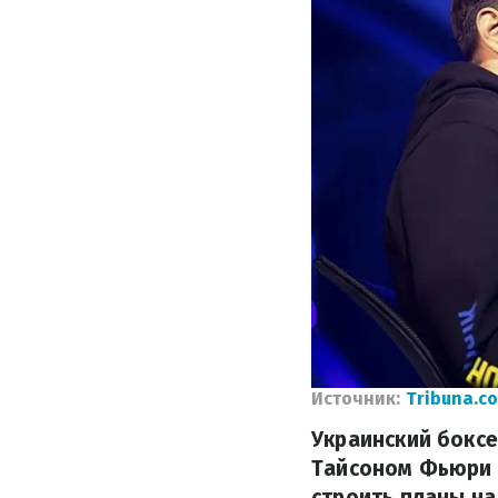
Источник:
Tribuna.c
Украинский боксе
Тайсоном Фьюри 
строить планы на