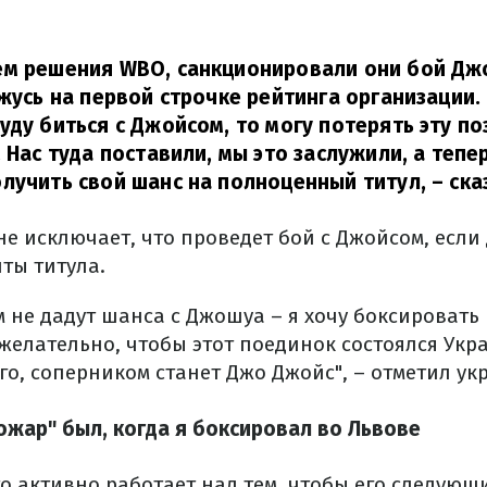
ем решения WBO, санкционировали они бой Д
ожусь на первой строчке рейтинга организации. 
уду биться с Джойсом, то могу потерять эту п
. Нас туда поставили, мы это заслужили, а тепе
лучить свой шанс на полноценный титул,
– ска
 не исключает, что проведет бой с Джойсом, есл
ты титула.
м не дадут шанса с Джошуа – я хочу боксировать
желательно, чтобы этот поединок состоялся Укра
его, соперником станет Джо Джойс", – отметил ук
ожар" был, когда я боксировал во Львове
то активно работает над тем, чтобы его следую