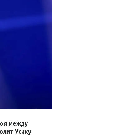
боя между
олит Усику