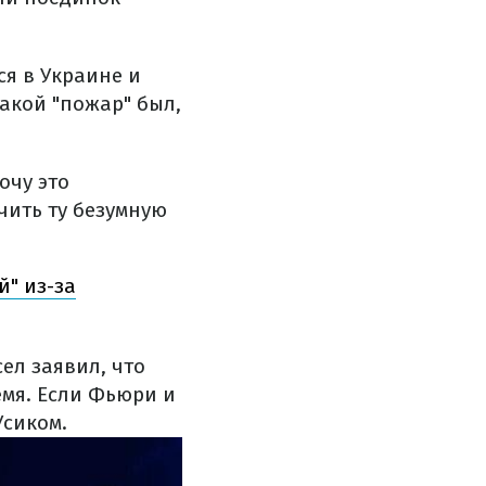
ся в Украине и
акой "пожар" был,
очу это
учить ту безумную
й" из-за
ел заявил, что
мя. Если Фьюри и
Усиком.