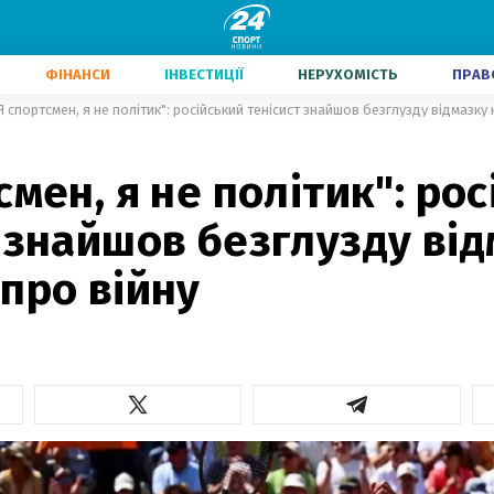
ФІНАНСИ
ІНВЕСТИЦІЇ
НЕРУХОМІСТЬ
ПРАВ
Я спортсмен, я не політик": російський тенісист знайшов безглузду відмазку 
смен, я не політик": ро
 знайшов безглузду від
про війну