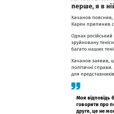
перше, я в н
Хачанов пояснив, 
Карен припинив с
Однак російський 
зруйновану тенісн
багато наших тені
Хачанов заявив, що
політичні справи.
для представників 
Моя відповідь б
говорити про по
друге, це не мо