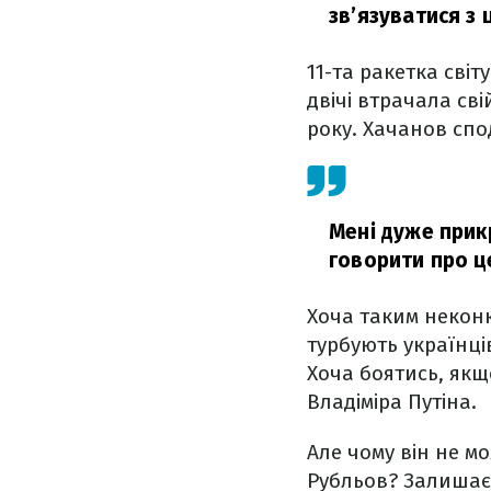
зв’язуватися з 
11-та ракетка світ
двічі втрачала сві
року. Хачанов спо
Мені дуже прикр
говорити про ц
Хоча таким неконк
турбують українців
Хоча боятись, якщ
Владіміра Путіна.
Але чому він не м
Рубльов? Залишає