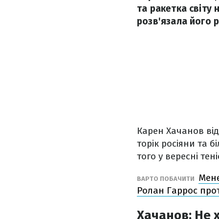
та ракетка світу 
розв'язала його р
Карен Хачанов від
торік росіяни та б
того у вересні тен
Мене
ВАРТО ПОБАЧИТИ
Ролан Гаррос про
Хачанов: Не х