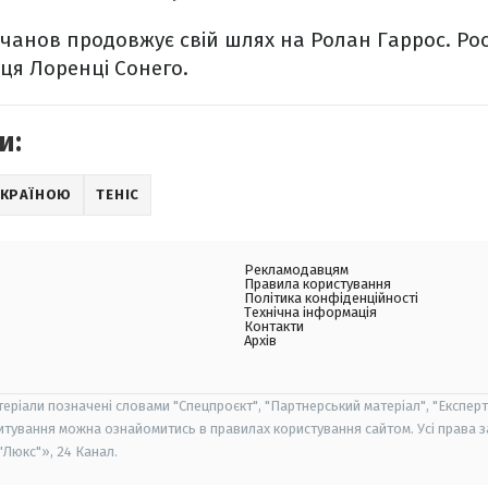
чанов продовжує свій шлях на Ролан Гаррос. Рос
йця Лоренці Сонего.
и:
 УКРАЇНОЮ
ТЕНІС
Рекламодавцям
Правила користування
Політика конфіденційності
Технічна інформація
Контакти
Архів
теріали позначені словами "Спецпроєкт", "Партнерський матеріал", "Експерт
итування можна ознайомитись в правилах користування сайтом. Усі права 
Люкс"», 24 Канал.