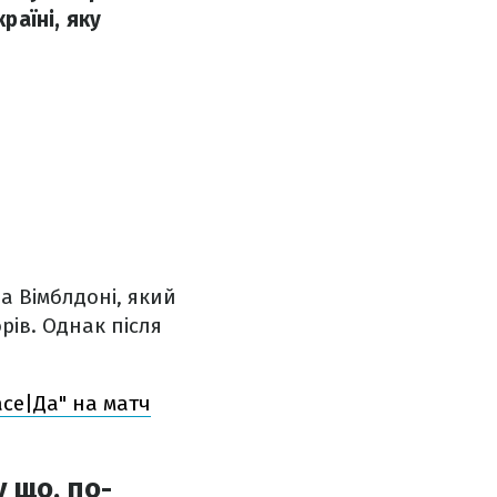
раїні, яку
а Вімблдоні, який
рів. Однак після
aсe|Да" на матч
 що, по-