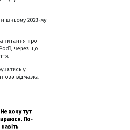
нинішньому 2023-му
 запитання про
Росії, через що
ття.
ручатись у
Типова відмазка
 Не хочу тут
бираюся. По-
 навіть