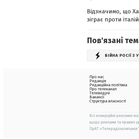
Відзначимо, що Ха
зіграє проти італі
Пов'язані тем
ВІЙНА РОСІЇ З
Про нас
Редакція
Редакційна політика
Про телеканал
Телеведучі
Вакансії
Структура власності
Всі комерційні рекламні ма
щодо реклами та правил ц
ПрАТ «Телерадіокомпанія "