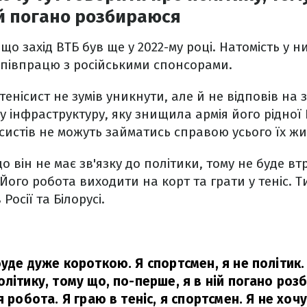
ій погано розбираюся
що захід ВТБ був ще у 2022-му році. Натомість у 
півпрацю з російськими спонсорами.
тенісист не зумів уникнути, але й не відповів на
у інфраструктуру, яку знищила армія його рідної 
систів не можуть займатись справою усього їх жи
 він не має зв'язку до політики, тому не буде вт
 Його робота виходити на корт та грати у теніс. 
Росії та Білорусі.
уде дуже короткою. Я спортсмен, я не політик.
літику, тому що, по-перше, я в ній погано роз
я робота. Я граю в теніс, я спортсмен. Я не хочу