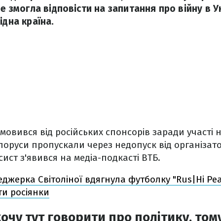
не змогла відповісти на запитання про війну в Ук
ідна країна.
мовився від російських спонсорів заради участі н
ілоруси пропускали через недопуск від організато
ісист з'явився на медіа-подкасті ВТБ.
джерка Світоліної вдягнула футболку "Rus|Ні Pe
ти росіянки
очу тут говорити про політику, тому