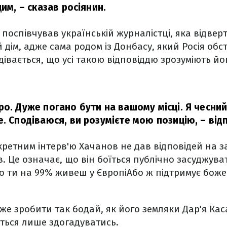
цим,
– сказав росіянин.
у поспівчував українській журналістці, яка відвер
й дім, адже сама родом із Донбасу, який Росія обс
дівається, що усі такою відповіддю зрозуміють йо
о. Дуже погано бути на вашому місці. Я чесний 
е. Сподіваюся, ви розумієте мою позицію,
– від
ретним інтерв'ю Хачанов не дав відповідей на за
. Це означає, що він боїться публічно засуджуват
о ти на 99% живеш у ЄвропіАбо ж підтримує боже
оже зробити так бодай, як його земляки Дар'я Кас
ться лише здогадуватись.