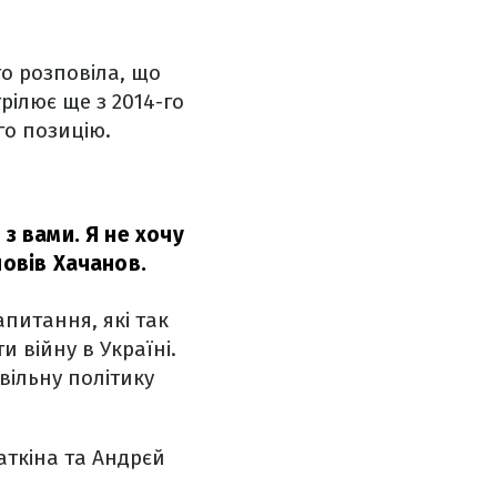
то розповіла, що
трілює ще з 2014-го
го позицію.
з вами. Я не хочу
повів Хачанов.
питання, які так
и війну в Україні.
вільну політику
аткіна та Андрєй