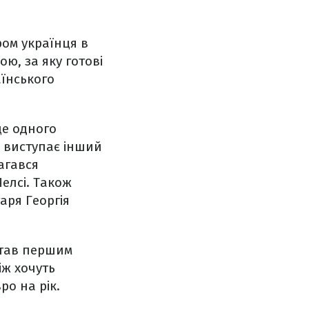
ром українця в
ою, за яку готові
аїнського
е одного
 виступає інший
агався
елсі. Також
аря Георгія
став першим
іж хочуть
ро на рік.