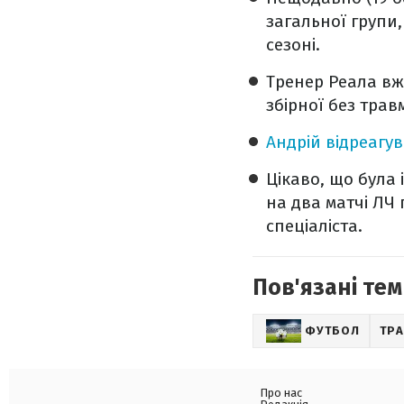
загальної групи,
сезоні.
Тренер Реала вж
збірної без трав
Андрій відреагу
Цікаво, що була
на два матчі ЛЧ 
спеціаліста.
Пов'язані тем
ФУТБОЛ
ТР
Про нас