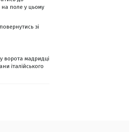
и на поле у цьому
повернутись зі
у ворота мадридці
лани італійського