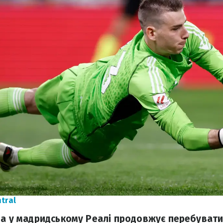
tral
на у мадридському Реалі продовжує перебувати