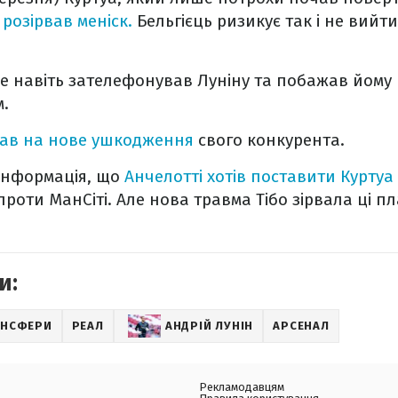
розірвав меніск.
Бельгієць ризикує так і не вийт
е навіть зателефонував Луніну та побажав йому 
м.
вав на нове ушкодження
свого конкурента.
 інформація, що
Анчелотті хотів поставити Куртуа
проти МанСіті. Але нова травма Тібо зірвала ці п
и:
АНСФЕРИ
РЕАЛ
АНДРІЙ ЛУНІН
АРСЕНАЛ
Рекламодавцям