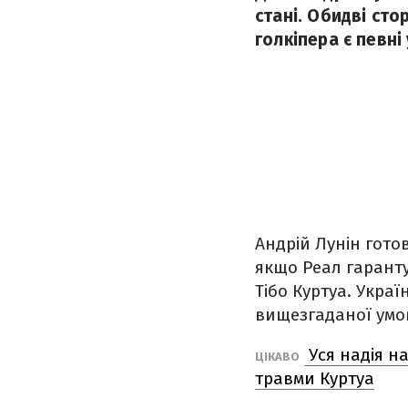
стані. Обидві ст
голкіпера є певні
Андрій Лунін гото
якщо Реал гаранту
Тібо Куртуа. Украї
вищезгаданої умо
Уся надія на
ЦІКАВО
травми Куртуа