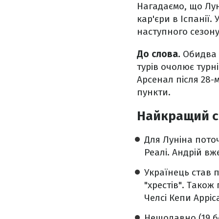
Нагадаємо, що Лу
кар'єри в Іспанії.
наступного сезону
До слова.
Обидва к
турів очолює турн
Арсенал після 28-м
пункти.
Найкращий се
Для Луніна пото
Реалі. Андрій вж
Українець став 
"хрестів". Також
Челсі Кепи Арріс
Нещодавно (19 б