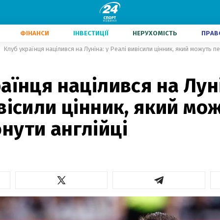
ФІНАНСИ
ІНВЕСТИЦІЇ
НЕРУХОМІСТЬ
ПРАВ
Клуб українця націлився на Луніна: у Реалі вивісили цінник, який можуть п
аїнця націлився на Луні
вісили цінник, який мо
нути англійці