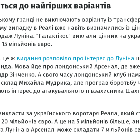
ються до найгірших варіантів
ькому гранді не виключають варіанту із трансфе
му випадку в Реалі вже навіть визначились із цін
даж Луніна. "Галактікос" виклали цінник на укр
 15 мільйонів євро.
м це ж
видання розповіло про інтерес до Луніна
щ
анда. Мова йде про лондонський Арсенал, де вже
др Зінченко. А свого часу лондонський клуб нам
 склад Михайла Мудрика, але програв боротьбу Ч
ть інтерес до атакувального півзахисника Шахт
 викласти за українського воротаря Реала, який 
0 мільйонів євро. А це на 5 мільйонів більше, ан
а Луніна в Арсеналі може складати 7 мільйонів єв