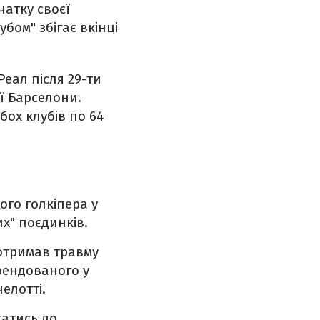
атку своєї
убом" збігає вкінці
Реал після 29-ти
ої Барселони.
бох клубів по 64
ого голкіпера у
их" поєдинків.
 отримав травму
орендованого у
елотті.
татись до