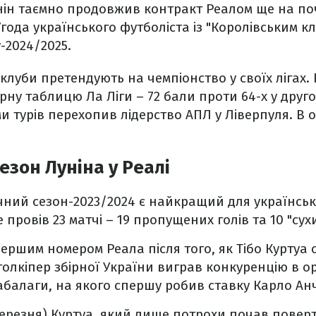
нін таємно продовжив контракт Реалом ще на поч
 Угода українського футболіста із "Королівським кл
-2024/2025.
луби претендують на чемпіонство у своїх лігах. 
ірну таблицю Ла Ліги – 72 бали проти 64-х у друг
и турів перехопив лідерство АПЛ у Ліверпуля. В о
зон Луніна у Реалі
чний сезон-2023/2024 є найкращий для українськ
е провів 23 матчі – 19 пропущених голів та 10 "сух
першим номером Реала після того, як Тібо Куртуа
 голкіпер збірної України виграв конкуренцію в 
абалаги, на якого спершу робив ставку Карло Анч
ерезня) Куртуа, який лише потрохи почав повер