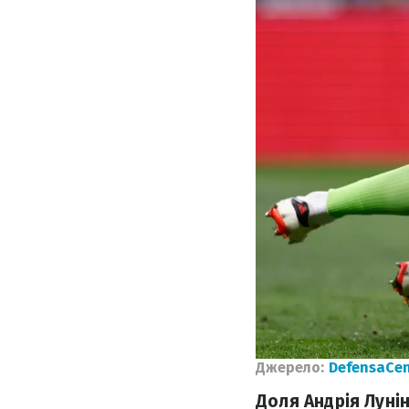
Джерело:
DefensaCen
Доля Андрія Луні