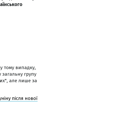
раїнського
у тому випадку,
у загальну групу
их", але лише за
ніну після нової