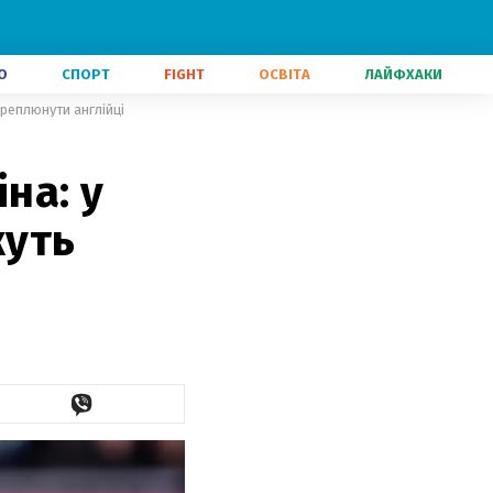
О
СПОРТ
FIGHT
ОСВІТА
ЛАЙФХАКИ
ереплюнути англійці
на: у
жуть