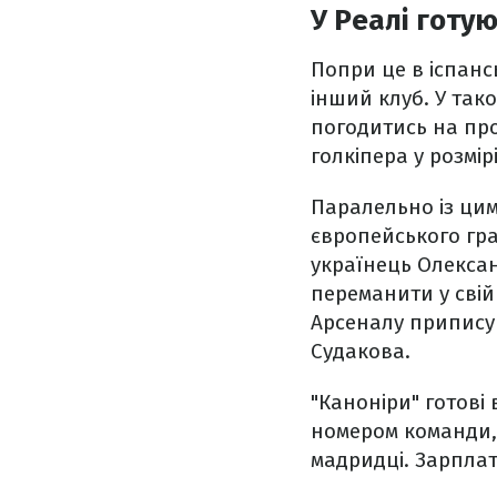
У Реалі готу
Попри це в іспанс
інший клуб. У тако
погодитись на про
голкіпера у розмірі
Паралельно із ци
європейського гр
українець Олексан
переманити у свій
Арсеналу приписую
Судакова.
"Каноніри" готові
номером команди, 2
мадридці. Зарплат