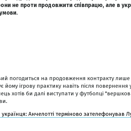
орони не проти продовжити співпрацю, але в ук
 умови.
вий погодиться на продовження контракту лише 
є йому ігрову практику навіть після повернення 
нець хотів би далі виступати у футболці "вершков
ви.
 українця: Анчелотті терміново зателефонував Лу