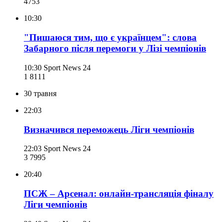
475
3
10:30
"Пишаюся тим, що є українцем": слова
Забарного після перемоги у Лізі чемпіонів
10:30
Sport News 24
1 811
1
30 травня
22:03
Визначився переможець Ліги чемпіонів
22:03
Sport News 24
3 799
5
20:40
ПСЖ – Арсенал: онлайн-трансляція фіналу
Ліги чемпіонів