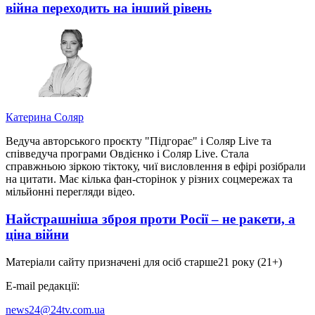
війна переходить на інший рівень
Катерина Соляр
Ведуча авторського проєкту "Підгорає" і Соляр Live та
співведуча програми Овдієнко і Соляр Live. Стала
справжньою зіркою тіктоку, чиї висловлення в ефірі розібрали
на цитати. Має кілька фан-сторінок у різних соцмережах та
мільйонні перегляди відео.
Найстрашніша зброя проти Росії – не ракети, а
ціна війни
Матеріали сайту призначені для осіб старше
21 року (21+)
E-mail редакції:
news24@24tv.com.ua