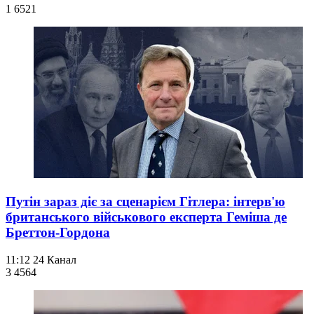
1 652
1
Путін зараз діє за сценарієм Гітлера: інтерв'ю
британського військового експерта Геміша де
Бреттон-Гордона
11:12
24 Канал
3 456
4