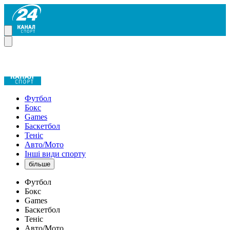
Футбол
Бокс
Games
Баскетбол
Теніс
Авто/Мото
Інші види спорту
більше
Футбол
Бокс
Games
Баскетбол
Теніс
Авто/Мото