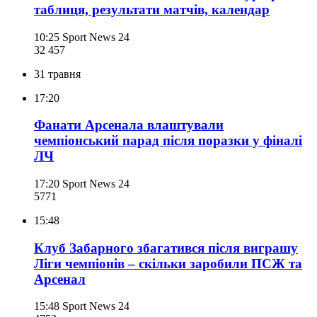
таблиця, результати матчів, календар
10:25
Sport News 24
32 457
31 травня
17:20
Фанати Арсенала влаштували
чемпіонський парад після поразки у фіналі
ЛЧ
17:20
Sport News 24
577
1
15:48
Клуб Забарного збагатився після виграшу
Ліги чемпіонів – скільки заробили ПСЖ та
Арсенал
15:48
Sport News 24