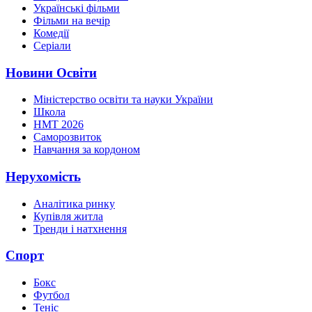
Українські фільми
Фільми на вечір
Комедії
Серіали
Новини Освіти
Міністерство освіти та науки України
Школа
НМТ 2026
Саморозвиток
Навчання за кордоном
Нерухомість
Аналітика ринку
Купівля житла
Тренди і натхнення
Спорт
Бокс
Футбол
Теніс