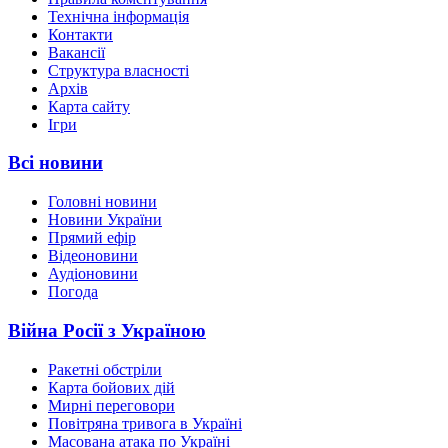
Технічна інформація
Контакти
Вакансії
Структура власності
Архів
Карта сайту
Ігри
Всі новини
Головні новини
Новини України
Прямий ефір
Відеоновини
Аудіоновини
Погода
Війна Росії з Україною
Ракетні обстріли
Карта бойових дій
Мирні переговори
Повітряна тривога в Україні
Масована атака по Україні