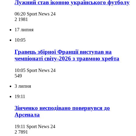
Лужний став іконою українського футболу
06:20
Sport News 24
2 198
1
17 липня
10:05
Гравець збірної Франції виступав на
чемпіонаті світу-2026 з травмою хребта
10:05
Sport News 24
549
3 липня
19:11
Зінченко несподівано повернувся до
Арсенала
19:11
Sport News 24
2 789
1