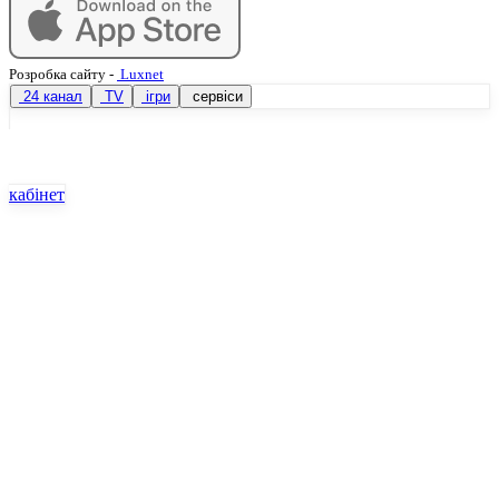
Розробка сайту
-
Luxnet
24 канал
TV
ігри
сервіси
кабінет