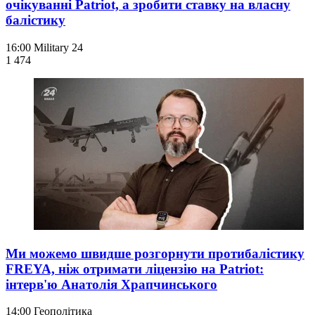
очікуванні Patriot, а зробити ставку на власну
балістику
16:00
Military 24
1 474
Ми можемо швидше розгорнути протибалістику
FREYA, ніж отримати ліцензію на Patriot:
інтерв'ю Анатолія Храпчинського
14:00
Геополітика