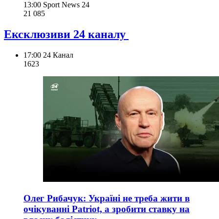
13:00
Sport News 24
21 085
Ексклюзиви 24 каналу
17:00
24 Канал
162
3
Олег Рибачук: Україні не треба жити в
очікуванні Patriot, а зробити ставку на