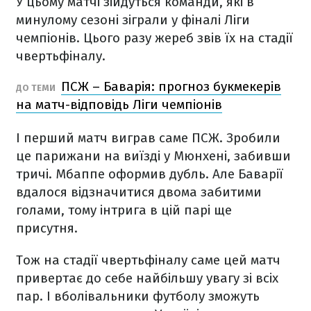
У цьому матчі зійдуться команди, які в
минулому сезоні зіграли у фіналі Ліги
чемпіонів. Цього разу жереб звів їх на стадії
чвертьфіналу.
ПСЖ – Баварія: прогноз букмекерів
ДО ТЕМИ
на матч-відповідь Ліги чемпіонів
І перший матч виграв саме ПСЖ. Зробили
це парижани на виїзді у Мюнхені, забивши
тричі. Мбаппе оформив дубль. Але Баварії
вдалося відзначитися двома забитими
голами, тому інтрига в цій парі ще
присутня.
Тож на стадії чвертьфіналу саме цей матч
привертає до себе найбільшу увагу зі всіх
пар. І вболівальники футболу зможуть