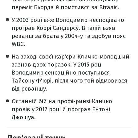
переміг Бьорда й помстився за Віталія.
У 2003 році вже Володимир несподівано
програв Коррі Сандерсу. Віталій взяв
реванш за брата у 2004-у та здобув пояс
WBC.
На заході своєї кар'єри Кличко-молодший
зазнав двох поразок. У 2015 році
Володимир сенсаційно поступився
Тайсону Ф'юрі, після чого той відмовився
від реваншу.
Останній бій на профі-ринзі Кличко
провів у 2017 році й програв Ентоні
Джошуа.