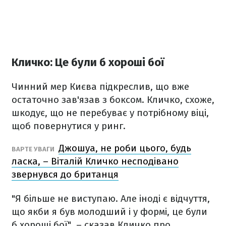
Кличко: Це були б хороші бої
Чинний мер Києва підкреслив, що вже
остаточно зав'язав з боксом. Кличко, схоже,
шкодує, що не перебуває у потрібному віці,
щоб повернутися у ринг.
Джошуа, не роби цього, будь
ВАРТЕ УВАГИ
ласка, – Віталій Кличко несподівано
звернувся до британця
"Я більше не виступаю. Але іноді є відчуття,
що якби я був молодший і у формі, це були
б хороші бої", – сказав Кличко про