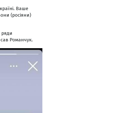
країні. Ваше
вони (росіяни)
и ряди
писав Романчук.