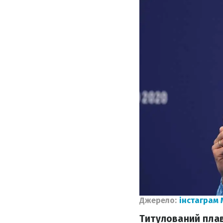
Джерело:
інстаграм
Титулований плав