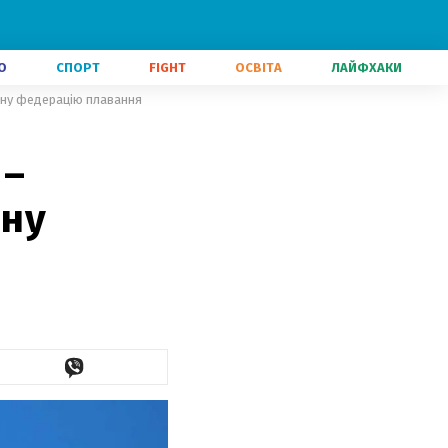
О
СПОРТ
FIGHT
ОСВІТА
ЛАЙФХАКИ
дну федерацію плавання
 –
дну