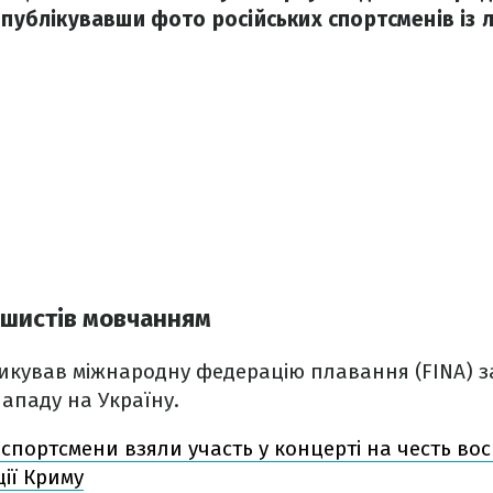
опублікувавши фото російських спортсменів із 
шистів мовчанням
кував міжнародну федерацію плавання (FINA) за
нападу на Україну.
і спортсмени взяли участь у концерті на честь в
ії Криму