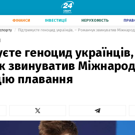
ФІНАНСИ
ІНВЕСТИЦІЇ
НЕРУХОМІСТЬ
ПРАВ
 спорту
Підтримуєте геноцид українців, – Романчук звинуватив Міжнаро
1
єте геноцид українців,
к звинуватив Міжнаро
ію плавання