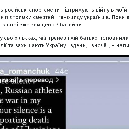
ь російські спортсмени підтримують війну в моїй 
к підтримки смертей і геноциду українців. Поки 
й країні вже знищено 3 басейни.
у своїх ліжках, мій тренер і мій батько поповнил
ії та захищають Україну і вдень, і вночі!", – на