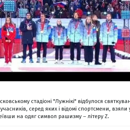
сковському стадіоні "Лужнікі" відбулося святкуван
 учасників, серед яких і відомі спортсмени, взяли 
еївши на одяг символ рашизму – літеру Z.