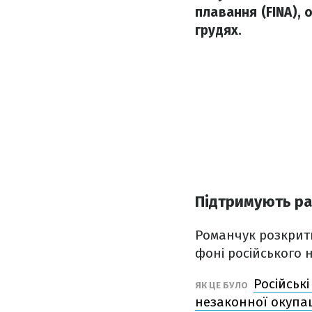
плавання (FINA), 
грудях.
Підтримують ра
Романчук розкрити
фоні російського 
Російськ
ЯК ЦЕ БУЛО
незаконної окупац