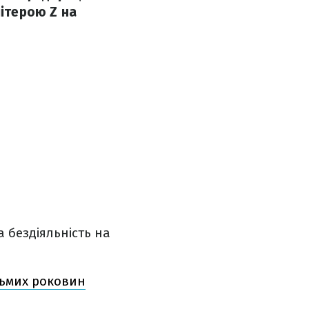
літерою Z на
 бездіяльність на
осьмих роковин