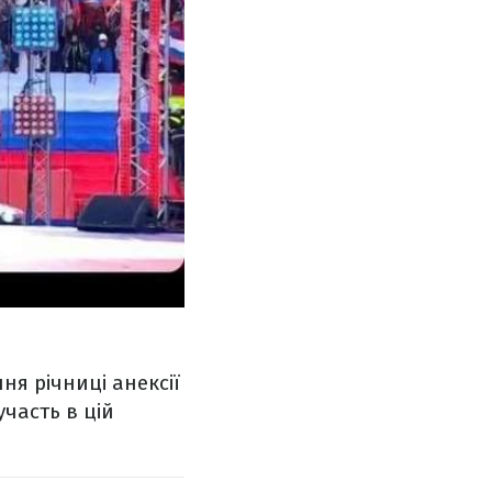
ня річниці анексії
участь в цій