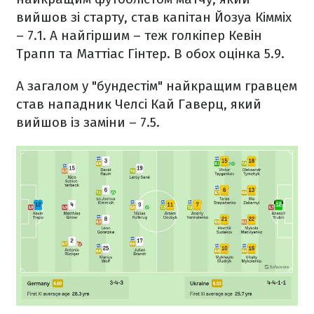
вийшов зі старту, став капітан Йозуа Кімміх
– 7.1. А найгіршим – теж голкіпер Кевін
Трапп та Маттіас Гінтер. В обох оцінка 5.9.
А загалом у "бундестім" найкращим гравцем
став нападник Челсі Кай Гаверц, який
вийшов із заміни – 7.5.