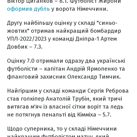
Віктор Циганков – 8.1. Футболіст Жирони
оформив дубль
у ворота Німеччини.
Другу найбільшу оцінку у складі "синьо-
жовтих" отримав найкращий бомбардир
УПЛ-2022/2023 у команді Дніпра-1 Артем
Довбик – 7.3.
Оцінку 7.0 отримали одразу два українські
футболісти – капітан Андрій Ярмоленко та
фланговий захисник Олександр Тимчик.
Найгіршим у складі команди Сергія Реброва
став голкіпер Анатолій Трубін, який тричі
витягав м'яч із власної сітки воріт та ледь
не потягнув пенальті від Кімміха – 5.7.
Щодо суперника, то у складі Німеччини
найкращим футболістом матчу, який