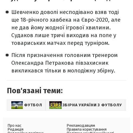
Шевченко доволі несподівано взяв тоді
ще 18-річного хавбека на Євро-2020, але
не дав йому жодної ігрової хвилини.
Судаков лише тричі виходив на поле у
товариських матчах перед турніром.
Після призначення головним тренером
Олександра Петракова півзахисник
викликався тільки в молодіжну збірну.
Пов'язані теми:
ФУТБОЛ
ЗБІРНА УКРАЇНИ З ФУТБОЛУ
С
Про нас
Рекламодавцям
Редакція
Правила користування