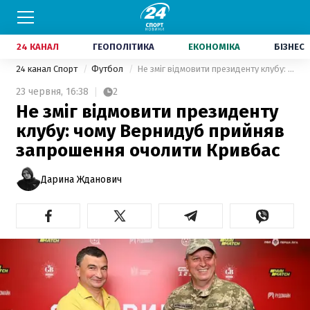
24 КАНАЛ
ГЕОПОЛІТИКА
ЕКОНОМІКА
БІЗНЕС
24 канал Спорт
Футбол
Не зміг відмовити президенту клубу: чому Вернидуб прийняв запрошення очолити Кривбас
23 червня,
16:38
2
Не зміг відмовити президенту
клубу: чому Вернидуб прийняв
запрошення очолити Кривбас
Дарина Жданович