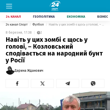
24 КАНАЛ
ГЕОПОЛІТИКА
ЕКОНОМІКА
БІЗНЕС
24 канал Спорт
Футбол
Навіть у цих зомбі є щось у голові, – Козловський сподівається на народний бунт у Росії
8 березня,
17:38
2
Навіть у цих зомбі є щось у
голові, – Козловський
сподівається на народний бунт
у Росії
Дарина Жданович