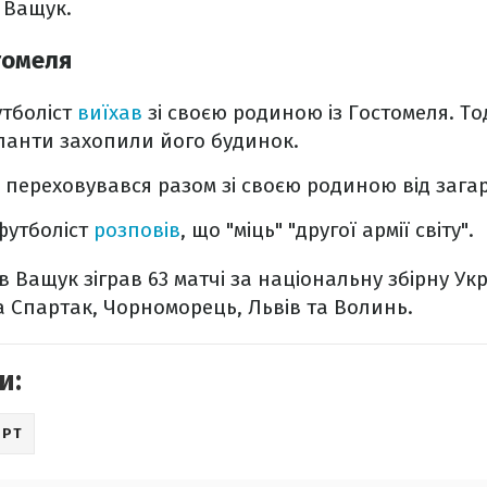
в Ващук.
томеля
утболіст
виїхав
зі своєю родиною із Гостомеля. Тод
упанти захопили його будинок.
в переховувався разом зі своєю родиною від загар
футболіст
розповів
, що "міць" "другої армії світу".
Ващук зіграв 63 матчі за національну збірну Укр
а Спартак, Чорноморець, Львів та Волинь.
и:
ОРТ