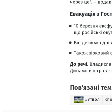
через це", – дода
Евакуація з Гос
10 березня ексф
що російські ок
Він декілька дні
Також зірковий 
До речі.
Владислав 
Динамо він грав з
Пов'язані тем
ФУТБОЛ
СП