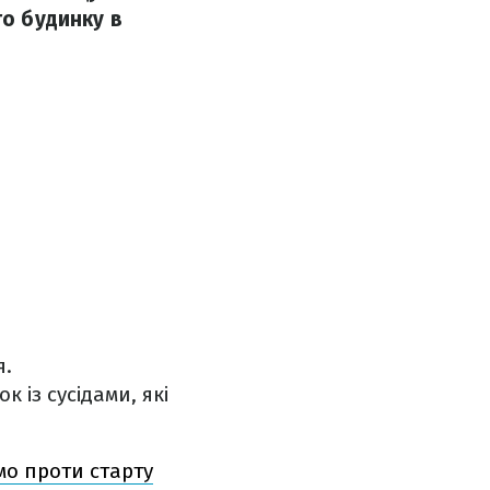
го будинку в
я.
к із сусідами, які
мо проти старту