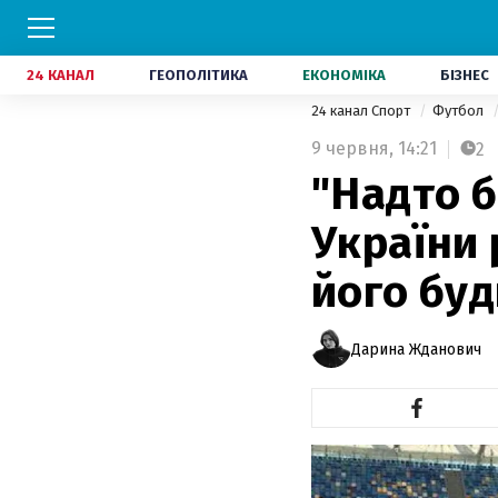
24 КАНАЛ
ГЕОПОЛІТИКА
ЕКОНОМІКА
БІЗНЕС
24 канал Спорт
Футбол
9 червня,
14:21
2
"Надто б
України 
його бу
Дарина Жданович