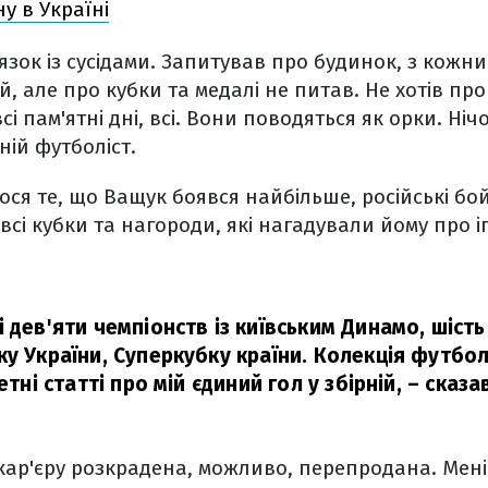
у в Україні
язок із сусідами. Запитував про будинок, з кожним
, але про кубки та медалі не питав. Не хотів про
сі пам'ятні дні, всі. Вони поводяться як орки. Ні
ій футболіст.
лося те, що Ващук боявся найбільше, російські б
сі кубки та нагороди, які нагадували йому про іг
 дев'яти чемпіонств із київським Динамо, шіст
ку України, Суперкубку країни. Колекція футбо
етні статті про мій єдиний гол у збірній,
– сказа
.
кар'єру розкрадена, можливо, перепродана. Мен