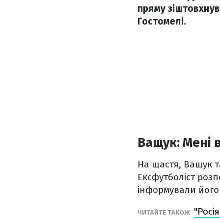
пряму зіштовхнувс
Гостомелі.
Ващук: Мені 
На щастя, Ващук т
Ексфутболіст розпо
інформували його
"Росі
ЧИТАЙТЕ ТАКОЖ