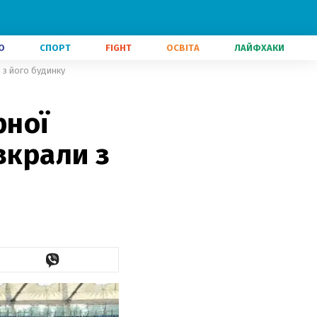
О
СПОРТ
FIGHT
ОСВІТА
ЛАЙФХАКИ
 з його будинку
рної
вкрали з