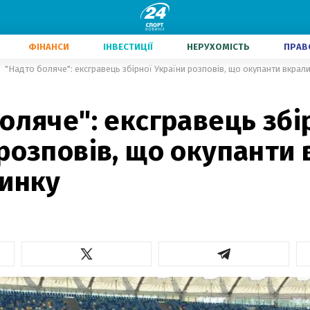
ФІНАНСИ
ІНВЕСТИЦІЇ
НЕРУХОМІСТЬ
ПРАВ
"Надто боляче": ексгравець збірної України розповів, що окупанти вкрали
оляче": ексгравець збі
розповів, що окупанти 
динку