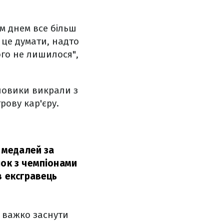
 днем ​​все більш
 це думати, надто
чого не лишилося",
ойовики викрали з
рову кар'єру.
ь медалей за
лок з чемпіонами
в ексгравець
і важко заснути