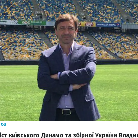
ica
ст київського Динамо та збірної України Влади