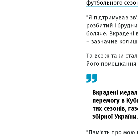
футбольного сезон
"Я підтримував зв'
розбитий і брудний
боляче. Вкрадені в
– зазначив колишн
Та все ж таки ста
його помешкання в
Вкрадені медалі
перемогу в Куб
тих сезонів, газ
збірної України
"Пам'ять про мою 