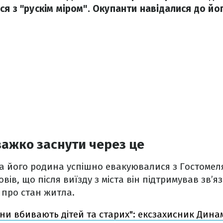
я з "рускім міром". Окупанти навідалися до йо
важко заснути через це
а його родина успішно евакуювалися з Гостомел
вів, що після виїзду з міста він підтримував зв’язо
 про стан житла.
яни вбивають дітей та старих": ексзахисник Дина