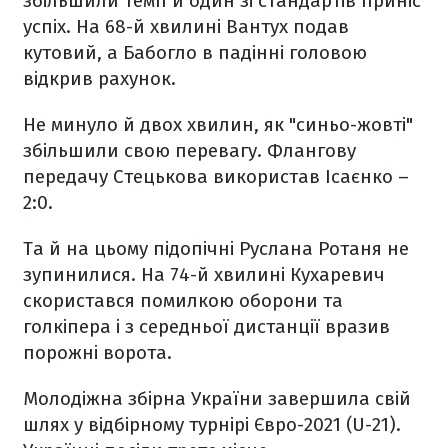
збільшили темп й один зі стандартів приніс
успіх. На 68-й хвилині Вантух подав
кутовий, а Бабогло в падінні головою
відкрив рахунок.
Не минуло й двох хвилин, як "синьо-жовті"
збільшили свою перевагу. Флангову
передачу Стецькова використав Ісаєнко –
2:0.
Та й на цьому підопічні Руслана Ротаня не
зупинилися. На 74-й хвилині Кухаревич
скористався помилкою оборони та
голкіпера і з середньої дистанції вразив
порожні ворота.
Молодіжна збірна України завершила свій
шлях у відбірному турнірі Євро-2021 (U-21).