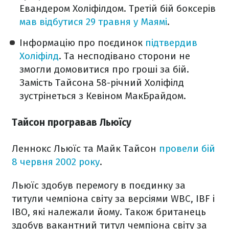
Евандером Холіфілдом. Третій бій боксерів
мав відбутися 29 травня у Маямі
.
Інформацію про поєдинок
підтвердив
Холіфілд
. Та несподівано сторони не
змогли домовитися про гроші за бій.
Замість Тайсона 58-річний Холіфілд
зустрінеться з Кевіном МакБрайдом.
Тайсон програвав Льюїсу
Леннокс Льюїс та Майк Тайсон
провели бій
8 червня 2002 року
.
Льюїс здобув перемогу в поєдинку за
титули чемпіона світу за версіями WBC, IBF і
IBO, які належали йому. Також британець
здобув вакантний титул чемпіона світу за