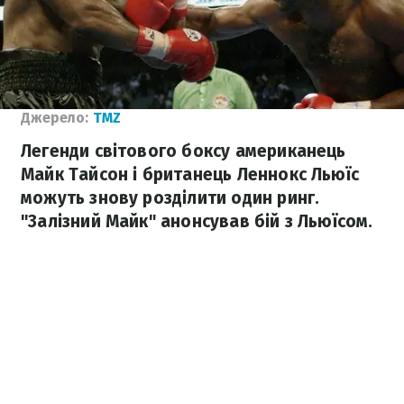
Джерело:
TMZ
Легенди світового боксу американець
Майк Тайсон і британець Леннокс Льюїс
можуть знову розділити один ринг.
"Залізний Майк" анонсував бій з Льюїсом.