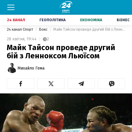
24 КАНАЛ
ГЕОПОЛІТИКА
ЕКОНОМІКА
БІЗНЕС
24 канал Спорт
Бокс
Майк Тайсон проведе другий бій з Ленноксом Льюїсом
28 квітня,
19:44
2
Майк Тайсон проведе другий
бій з Ленноксом Льюїсом
Михайло Гема