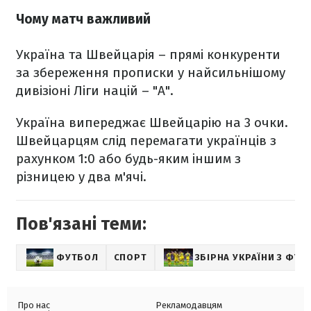
Чому матч важливий
Україна та Швейцарія – прямі конкуренти
за збереження прописки у найсильнішому
дивізіоні Ліги націй – "A".
Україна випереджає Швейцарію на 3 очки.
Швейцарцям слід перемагати українців з
рахунком 1:0 або будь-яким іншим з
різницею у два м'ячі.
Пов'язані теми:
ФУТБОЛ
СПОРТ
ЗБІРНА УКРАЇНИ З ФУТ
Про нас
Рекламодавцям