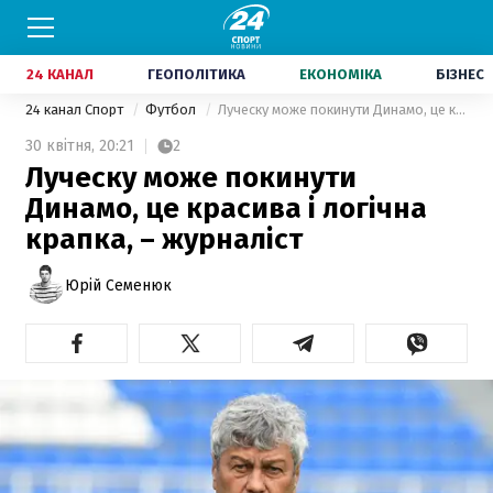
24 КАНАЛ
ГЕОПОЛІТИКА
ЕКОНОМІКА
БІЗНЕС
24 канал Спорт
Футбол
Луческу може покинути Динамо, це красива і логічна крапка, – журналіст
30 квітня,
20:21
2
Луческу може покинути
Динамо, це красива і логічна
крапка, – журналіст
Юрій Семенюк