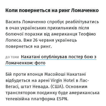
Коли повернеться на ринг Ломаченко
Василь Ломаченко спробує реабілітуватись
в очах українських прихильників після
болючої поразки від американця Теофімо
Лопеса. Вже 26 червня українець
повернеться на ринг.
Накатані опублікував постер бою з
ДО ТЕМИ
Ломаченком: фото
Бій проти японця Масойоші Накатані
відбудеться на арені Virgin Hotel в Лас-
Вегасі, штат Невада. (США). Основним
транслятором поєдинку буде американська
телевізійна платформа ESPN.