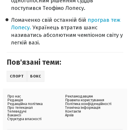
одноголосним рішенням суддів
поступився Теофімо Лопесу.
Ломаченко свій останній бій
програв теж
Лопесу.
Українець втратив шанс
називатись абсолютним чемпіоном світу у
легкій вазі.
Пов'язані теми:
СПОРТ
БОКС
Про нас
Рекламодавцям
Редакція
Правила користування
Редакційна політика
Політика конфіденційності
Про телеканал
Технічна інформація
Телеведучі
Контакти
Вакансії
Архів
Структура власності