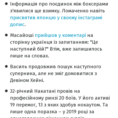
Інформація про поєдинок між боксерами
з'явилися ще взимку. Ломаченко навіть
присвятив японцю у своєму інстаграмі
допис
.
Масайоші
прийшов у коментарі
на
сторінку українця із запитанням: "Це
наступний бій?" Втім, вже залишилось
лише на словах.
Василь продовжив пошук наступного
суперника, але не зміг домовитися з
Девіном Хейні.
32-річний Накатані провів на
професійному ринзі 20 боїв. У його активі
19 перемог, 13 з яких здобув нокаутом. Та
лише одна поразка – у 2019 році за