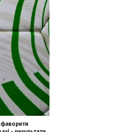
і фаворити
азі - результати