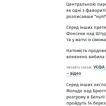
Центральною парою
як одні з фаворит
розписавши "нулі"
Серед інших прете
Фонсеки над Штурм
та у матчі із сімом
Натомість продовж
впевнено вибила Зо
УЄФА 
ЧИТАЙТЕ ТАКОЖ
– відео
Серед інших неспо
Мольде над Брюгге
розгрому в Бельгії
пройдуть 14 берез