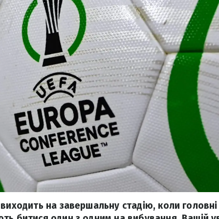
 виходить на завершальну стадію, коли головн
ть битися один з одним на вибування. Вашій ув