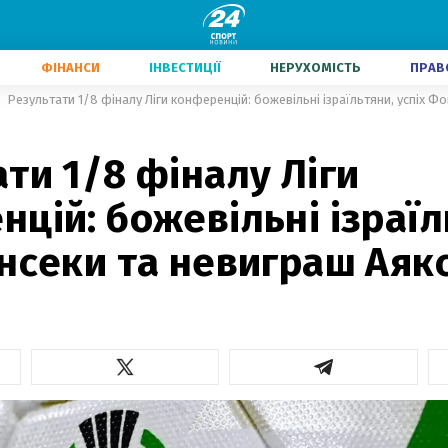
ФІНАНСИ
ІНВЕСТИЦІЇ
НЕРУХОМІСТЬ
ПРАВ
Результати 1/8 фіналу Ліги конференцій: божевільні ізраїльтяни, успіх Ф
ти 1/8 фіналу Ліги
цій: божевільні ізраїл
нсеки та невиграш Аяк