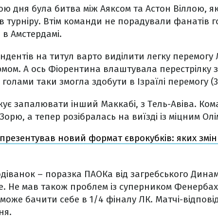
 дня була битва між Аяксом та Астон Віллою, як
ів турніру. Втім команди не порадували фанатів 
 в Амстердамі.
ндентів на титул варто виділити легку перемогу 
ом. А ось Фіорентина влаштувала перестрілку з
а голами таки змогла здобути в Ізраїлі перемогу (3:
ує запалювати інший Маккабі, з Тель-Авіва. Кома
рю, а тепер розібралась на виїзді із міцним Олім
презентував новий формат єврокубків: яких змін
діванок – поразка ПАОКа від загребського Дина
. Не мав також проблем із суперником Фенербахч
 може бачити себе в 1/4 фіналу ЛК. Матчі-відповіді
ня.