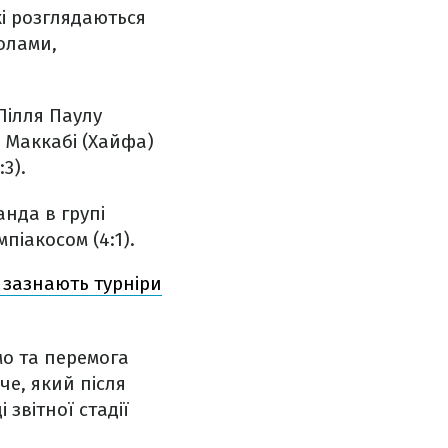
і розглядаються
голами,
Лілля Паулу
 Маккабі (Хайфа)
3).
нда в групі
піакосом (4:1).
 зазнають турніри
мо та перемога
е, який після
 звітної стадії