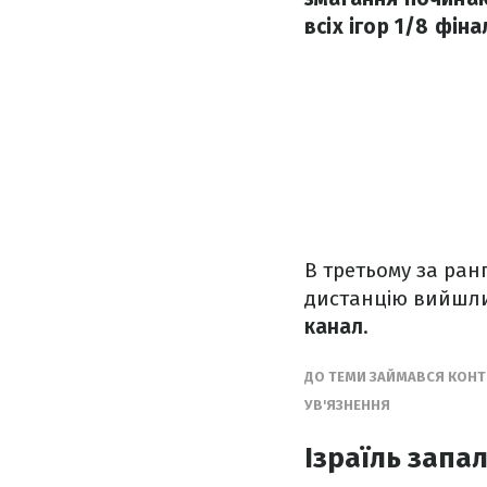
всіх ігор 1/8 фіна
В третьому за ран
дистанцію вийшли
канал
.
ДО ТЕМИ ЗАЙМАВСЯ КОНТ
УВ'ЯЗНЕННЯ
Ізраїль запа