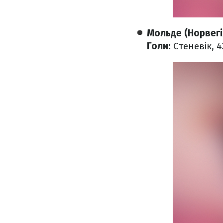
Мольде (Норвегія
Голи:
Стеневік, 4