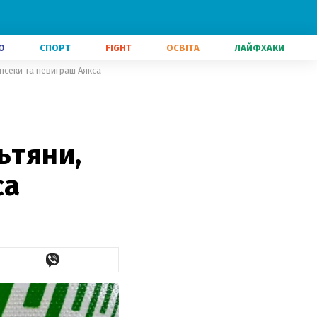
О
СПОРТ
FIGHT
ОСВІТА
ЛАЙФХАКИ
онсеки та невиграш Аякса
ьтяни,
са