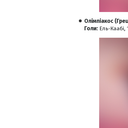
Олімпіакос (Грец
Голи:
Ель-Каабі, 