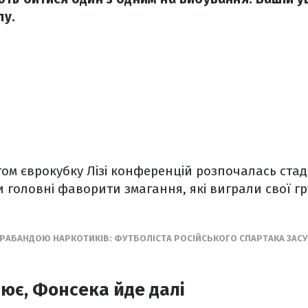
лу.
гом єврокубку Лізі конференцій розпочалась стаді
 головні фаворити змагання, які виграли свої г
РАБАНДОЮ НАРКОТИКІВ: ФУТБОЛІСТА РОСІЙСЬКОГО СПАРТАКА ЗАСУ
лює, Фонсека йде далі