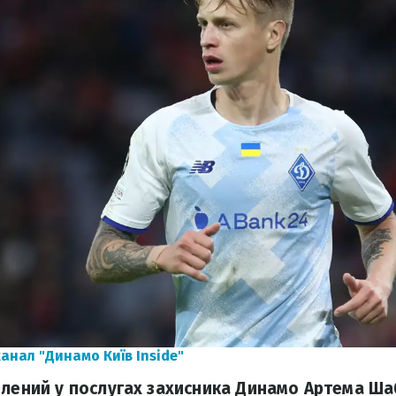
анал "Динамо Київ Inside"
влений у послугах захисника Динамо Артема Ша