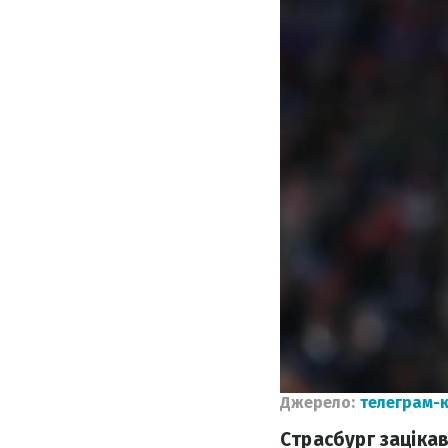
Джерело:
телеграм-к
Страсбург заціка