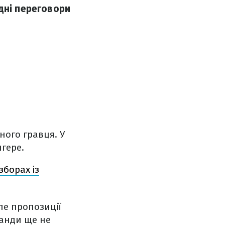
дні переговори
ьного гравця. У
гере.
зборах із
ле пропозиції
манди ще не