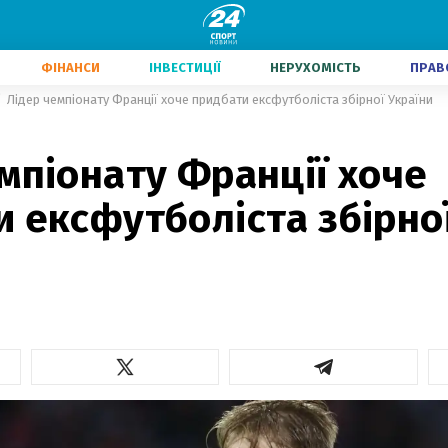
ФІНАНСИ
ІНВЕСТИЦІЇ
НЕРУХОМІСТЬ
ПРАВ
Лідер чемпіонату Франції хоче придбати ексфутболіста збірної України
мпіонату Франції хоче
 ексфутболіста збірно