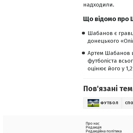
надходили.
Що відомо про
Шабанов є гравц
донецького «Олі
Артем Шабанов ц
футболіста всього
оцінює його у 1,
Пов'язані тем
ФУТБОЛ
СП
Про нас
Редакція
Редакційна політика