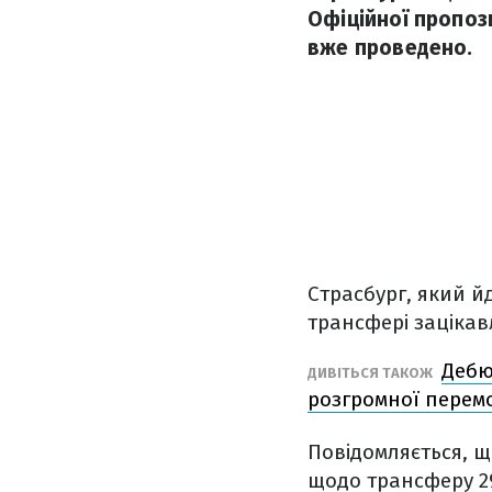
Офіційної пропоз
вже проведено.
Страсбург, який йд
трансфері заціка
Дебю
ДИВІТЬСЯ ТАКОЖ
розгромної перем
Повідомляється, щ
щодо трансферу 29