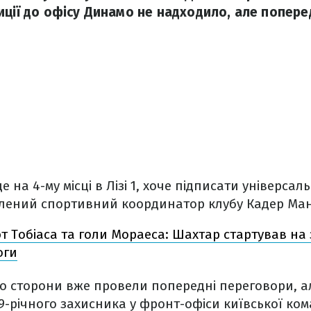
иції до офісу Динамо не надходило, але попере
е на 4-му місці в Лізі 1, хоче підписати універсал
влений спортивний координатор клубу Кадер Ман
т Тобіаса та голи Мораеса: Шахтар стартував на 
оги
о сторони вже провели попередні переговори, а
-річного захисника у фронт-офіcи київської ко