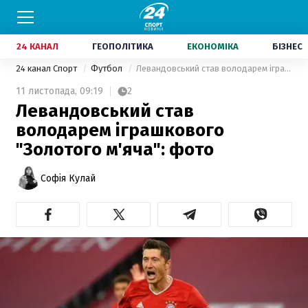
24 КАНАЛ
ГЕОПОЛІТИКА
ЕКОНОМІКА
БІЗНЕС
24 канал Спорт
Футбол
Левандовський став володарем іграшкового "Золотого м'яча": фото
11 листопада,
09:19
2
Левандовський став
володарем іграшкового
"Золотого м'яча": фото
Софія Кулай