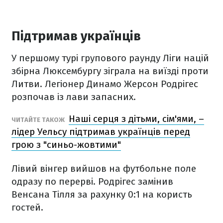
Підтримав українців
У першому турі групового раунду Ліги націй
збірна Люксембургу зіграла на виїзді проти
Литви. Легіонер Динамо Жерсон Родрігес
розпочав із лави запасних.
Наші серця з дітьми, сім'ями, –
ЧИТАЙТЕ ТАКОЖ
лідер Уельсу підтримав українців перед
грою з "синьо-жовтими"
Лівий вінгер вийшов на футбольне поле
одразу по перерві. Родрігес замінив
Венсана Тілля за рахунку 0:1 на користь
гостей.