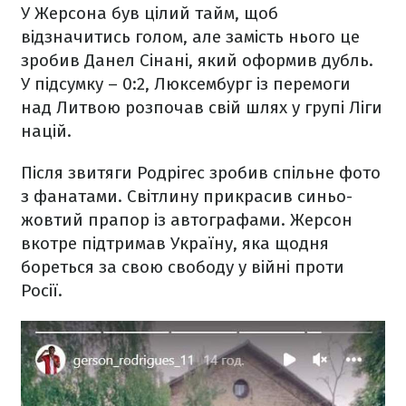
У Жерсона був цілий тайм, щоб
відзначитись голом, але замість нього це
зробив Данел Сінані, який оформив дубль.
У підсумку – 0:2, Люксембург із перемоги
над Литвою розпочав свій шлях у групі Ліги
націй.
Після звитяги Родрігес зробив спільне фото
з фанатами. Світлину прикрасив синьо-
жовтий прапор із автографами. Жерсон
вкотре підтримав Україну, яка щодня
бореться за свою свободу у війні проти
Росії.