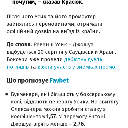
почутим,
– сказав Красюк.
Після чого Усик та його промоутер
зайнялись перемовинами, отримали
офіційний дозвіл на виїзд із країни.
До слова.
Реванш Усик – Джошуа
відбудеться 20 серпня у Саудівській Аравії.
Боксери вже провели
дебютну дуель
поглядів
та
взяли участь у зйомках промо.
Що прогнозує
Favbet
Букмекери, як і більшість у боксерському
колі, віддають перевагу Усику. На звитягу
Олександра можна зробити ставку з
коефіцієнтом
1,57
. У перемогу Ентоні
Джошуа вірять менше –
2,76
.