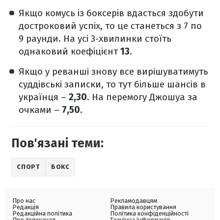
Якщо комусь із боксерів вдасться здобути
достроковий успіх, то це станеться з 7 по
9 раунди. На усі 3-хвилинки стоїть
однаковий коефіцієнт
13
.
Якщо у реванші знову все вирішуватимуть
суддівські записки, то тут більше шансів в
українця –
2,30
. На перемогу Джошуа за
очками –
7,50
.
Пов'язані теми:
СПОРТ
БОКС
Про нас
Рекламодавцям
Редакція
Правила користування
Редакційна політика
Політика конфіденційності
Про телеканал
Технічна інформація