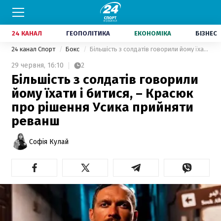
24 КАНАЛ
ГЕОПОЛІТИКА
ЕКОНОМІКА
БІЗНЕС
24 канал Спорт
Бокс
Більшість з солдатів говорили йому їхати і битися, – Красюк про рішення Усика прийняти реванш
29 червня,
16:10
2
Більшість з солдатів говорили
йому їхати і битися, – Красюк
про рішення Усика прийняти
реванш
Софія Кулай