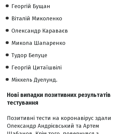
Георгій Бущан
Віталій Миколенко
Олександр Караваєв
Микола Шапаренко
Тудор Белуце
Георгій Цитаїшвілі
Міккель Дуелунд.
Нові випадки позитивних результатів
тестування
Позитивні тести на коронавірус здали
Олександр Андрієвський та Артем
Шабанов. Крім того, повернувся з