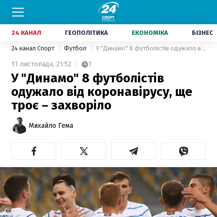
24 КАНАЛ
ГЕОПОЛІТИКА
ЕКОНОМІКА
БІЗНЕС
24 канал Спорт
Футбол
У "Динамо" 8 футболістів одужало від коронавірусу, ще троє – захворіло
11 листопада,
21:52
1
У "Динамо" 8 футболістів
одужало від коронавірусу, ще
троє – захворіло
Михайло Гема