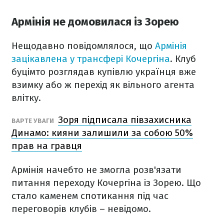
Армінія не домовилася із Зорею
Нещодавно повідомлялося, що
Армінія
зацікавлена у трансфері Кочергіна
. Клуб
буцімто розглядав купівлю українця вже
взимку або ж перехід як вільного агента
влітку.
Зоря підписала півзахисника
ВАРТЕ УВАГИ
Динамо: кияни залишили за собою 50%
прав на гравця
Армінія начебто не змогла розв'язати
питання переходу Кочергіна із Зорею. Що
стало каменем спотикання під час
переговорів клубів – невідомо.