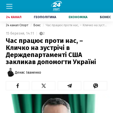
24 КАНАЛ
ГЕОПОЛІТИКА
ЕКОНОМІКА
БІЗНЕС
24 канал Спорт
Бокс
Час працює проти нас, – Кличко на зустрічі в Держдепартаменті США закликав допомогти Україні
15 березня,
14:11
2
Час працює проти нас, –
Кличко на зустрічі в
Держдепартаменті США
закликав допомогти Україні
Денис Іваненко