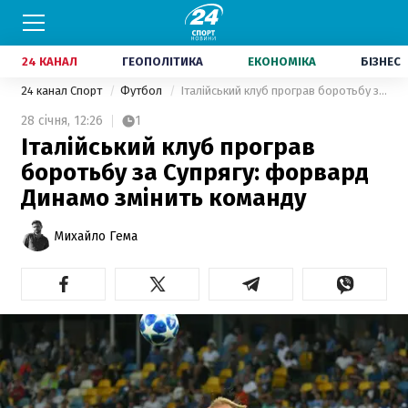
24 КАНАЛ
ГЕОПОЛІТИКА
ЕКОНОМІКА
БІЗНЕС
24 канал Спорт
Футбол
Італійський клуб програв боротьбу за Супрягу: форвард Динамо змінить команду
28 січня,
12:26
1
Італійський клуб програв
боротьбу за Супрягу: форвард
Динамо змінить команду
Михайло Гема