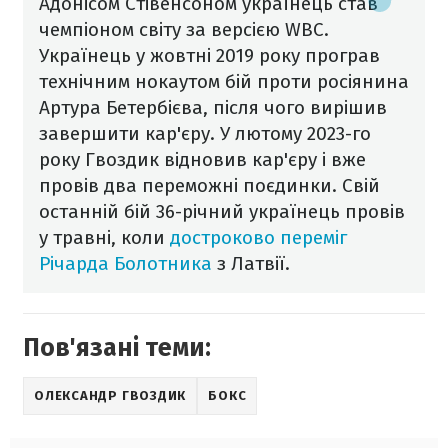
Адонісом Стівенсоном українець став
чемпіоном світу за версією WBC.
Українець у жовтні 2019 року програв
технічним нокаутом бій проти росіянина
Артура Бетербієва, після чого вирішив
завершити кар'єру. У лютому 2023-го
року Гвоздик відновив кар'єру і вже
провів два переможні поєдинки. Свій
останній бій 36-річний українець провів
у травні, коли
достроково переміг
Річарда Болотника
з Латвії.
Пов'язані теми:
ОЛЕКСАНДР ГВОЗДИК
БОКС