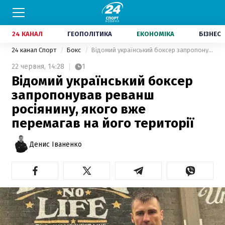
24 КАНАЛ
ГЕОПОЛІТИКА
ЕКОНОМІКА
БІЗНЕС
24 канал Спорт
Бокс
Відомий український боксер запропонував реванш росіянину, якого вже перемагав на його території
22 червня,
14:28
1
Відомий український боксер
запропонував реванш
росіянину, якого вже
перемагав на його території
Денис Іваненко