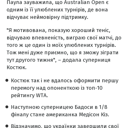
Паула зауважила, що Australian Open є
одним із її улюблених турнірів, де вона
відчуває неймовірну підтримку.
"Я мотивована, показую хороший теніс,
відчуваю впевненість, виграю свої матчі, до
того ж це один із моїх улюблених турнірів.
Тож мені дуже приємно, що я зможу зіграти
тут другого тижня", – додала суперниця
Костюк.
Костюк так і не вдалось оформити першу
перемогу над опоненткою із топ-10
рейтингу WTA.
Наступною суперницею Бадоси в 1/8
фіналу стане американка Медісон Кіз.
Відзначимо, що українки завершили свої