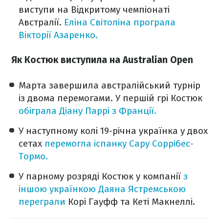
виступи на Відкритому чемпіонаті
Австралії.
Еліна Світоліна програла
Вікторії Азаренко.
Як Костюк виступила на Australian Open
Марта завершила австралійський турнір
із двома перемогами. У першій грі Костюк
обіграла Діану Паррі з Франції.
У наступному колі 19-річна українка у двох
сетах
перемогла іспанку Сару Соррібес-
Тормо.
У парному розряді Костюк у компанії
з
іншою українкою Даяна Ястремською
переграли
Корі Гауфф та Кеті Макнеллі.