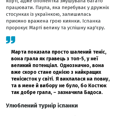
корті, адже опонентка змушувала багато
працювати. Паула, яка перебуває у дружніх
стосунках із українкою, залишилась
приємно вражена грою киянки. Іспанка
пророкує Марті велику та успішну кар'єру.
Марта показала просто шалений теніс,
вона грала як гравець з топ-5, у неї
великий потенціал. Однозначно, вона
вже скоро стане однією з найкращих
тенісисток у світі. Я виклалася на повну,
та в мене й вибору не було, бо Костюк
так добре грала,
– зазначила Бадоса.
Улюблений турнір іспанки