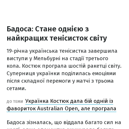
Бадоса: Стане однією з
найкращих тенісисток світу
19-річна українська тенісистка завершила
виступи у Мельбурні на стадії третього
кола. Костюк програла шостій ракетці світу.
Суперниця українки поділилась емоціями
після складної перемоги у матчі з трьома
сетами.
Українка Костюк дала бій одній із
ДО ТЕМИ
фавориток Australian Open, але програла
Бадоса зізналась, що віддала багато сил на