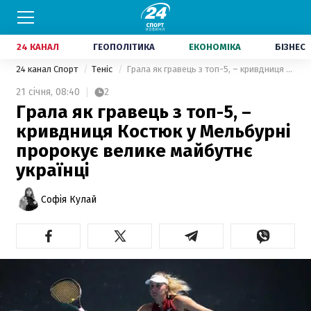
24 КАНАЛ
ГЕОПОЛІТИКА
ЕКОНОМІКА
БІЗНЕС
24 канал Спорт
Теніс
Грала як гравець з топ-5, – кривдниця Костюк у Мельбурні пророкує велике майбутнє українці
21 січня,
08:40
2
Грала як гравець з топ-5, –
кривдниця Костюк у Мельбурні
пророкує велике майбутнє
українці
Софія Кулай