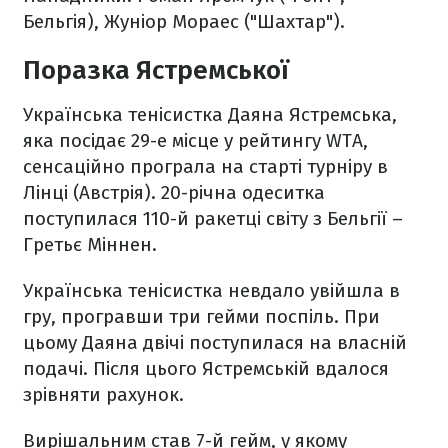
Бельгія), Жуніор Мораес ("Шахтар").
Поразка Ястремської
Українська тенісистка Даяна Ястремська,
яка посідає 29-е місце у рейтингу WTA,
сенсаційно програла на старті турніру в
Лінці (Австрія). 20-річна одеситка
поступилася 110-й ракетці світу з Бельгії –
Гретьє Міннен.
Українська тенісистка невдало увійшла в
гру, програвши три гейми поспіль. При
цьому Даяна двічі поступилася на власній
подачі. Після цього Ястремській вдалося
зрівняти рахунок.
Вирішальним став 7-й гейм, у якому