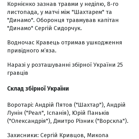
Корнієнко зазнав травми у неділю, 8-го
листопада, у матчі між "Шахтарем" та
"Динамо". Оборонця травмував капітан
"Динамо" Сергій Сидорчук.
Водночас Кравець
отримав ушкодження
привідного м’яза.
Наразі у розташуванні збірної України 25
гравців
Склад збірної України
Воротарі:
Андрій Пятов ("Шахтар"), Андрій
Лунін ("Реал", Іспанія), Юрій Паньків
("Олександрія"), Дмитро Різник ("Ворскла").
Захисники
: Сергій Кривцов, Микола