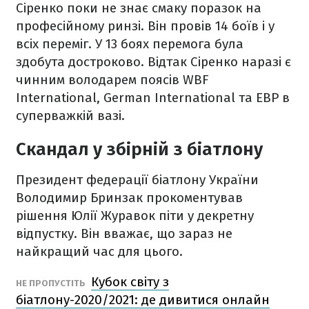
Сіренко поки не знає смаку поразок на
професійному ринзі. Він провів 14 боїв і у
всіх переміг. У 13 боях перемога була
здобута достроково. Відтак Сіренко наразі є
чинним володарем поясів WBF
International, German International та EBP в
суперважкій вазі.
Скандал у збірній з біатлону
Президент федерації біатлону України
Володимир Бринзак прокоментував
рішення Юлії Журавок піти у декретну
відпустку. Він вважає, що зараз не
найкращий час для цього.
Кубок світу з
НЕ ПРОПУСТІТЬ
біатлону-2020/2021: де дивитися онлайн