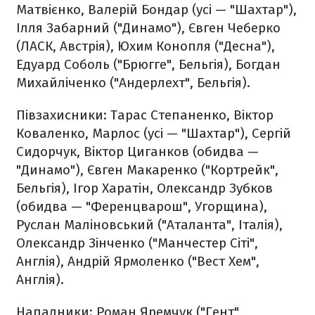
Матвієнко, Валерій Бондар (усі — "Шахтар"),
Ілля Забарний ("Динамо"), Євген Чеберко
(ЛАСК, Австрія), Юхим Конопля ("Десна"),
Едуард Соболь ("Брюгге", Бельгія), Богдан
Михайліченко ("Андерлехт", Бельгія).
Півзахисники
: Тарас Степаненко, Віктор
Коваленко, Марлос (усі — "Шахтар"), Сергій
Сидорчук, Віктор Циганков (обидва —
"Динамо"), Євген Макаренко ("Кортрейк",
Бельгія), Ігор Харатін, Олександр Зубков
(обидва — "Ференцварош", Угорщина),
Руслан Маліновський ("Аталанта", Італія),
Олександр Зінченко ("Манчестер Сіті",
Англія), Андрій Ярмоленко ("Вест Хем",
Англія).
Нападники
: Роман Яремчук ("Гент",