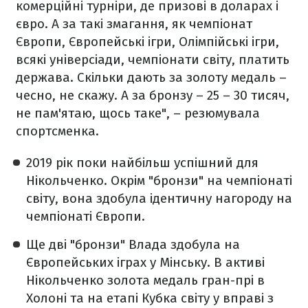
комерційні турніри, де призові в доларах і
євро. А за такі змагання, як чемпіонат
Європи, Європейські ігри, Олімпійські ігри,
всякі універсіади, чемпіонати світу, платить
держава. Скільки дають за золоту медаль –
чесно, не скажу. А за бронзу – 25 – 30 тисяч,
не пам'ятаю, щось таке", – резюмувала
спортсменка.
2019 рік поки найбільш успішний для
Нікольченко. Окрім "бронзи" на чемпіонаті
світу, вона здобула ідентичну нагороду на
чемпіонаті Європи.
Ще дві "бронзи" Влада здобула на
Європейських іграх у Мінську. В активі
Нікольченко золота медаль гран-прі в
Холоні та на етапі Кубка світу у вправі з